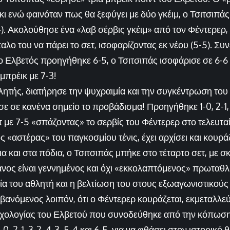
ι ενώ φαινόταν πως θα ξεφύγει με δύο γκέιμ, ο Τσιτσιπάς
4). Ακολούθησε ένα «λαβ σέρβις γκέιμ» από τον Φέντερερ,
αλο του να πάρει το σετ, ισοφαρίζοντας εκ νέου (5-5). Συν
ο Ελβετός προηγήθηκε 6-5, ο Τσιτσιπάς ισοφάρισε σε 6-6 
 μπρέικ με 7-3!
τής, διατήρησε την ψυχραιμία και την συγκέντρωση του κα
σε σε κανένα σημείο το προβάδισμα! Προηγήθηκε 1-0, 2-1, 3
ετ με 7-5 «σπάζοντας» το σερβίς του Φέντερερ στο τελευταί
 «αστέρας» του παγκοσμίου τένις, έχει αρχίσει και κουρά
α και στα πόδια, ο Τσιτσιπάς μπήκε στο τέταρτο σετ, με σ
ανος είναι γεννημένος και όχι «εκκολαπτόμενος» πρωταθλ
α του αθλητή και η βελτίωση του στους εξωαγωνιστικούς τ
βανόμενος λοιπόν, ότι ο Φέντερερ κουράζεται, εκμεταλλεύ
ολογίας του Ελβετού που συνοδεύθηκε από την κόπωση.
, 2-1, 3-2, 4-3, 5-4 και 6-5, για να φθάσει στον ιστορικό 