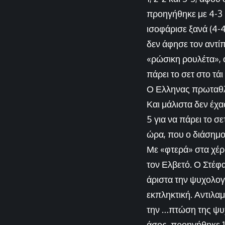
προηγήθηκε με 4-3 κ
ισοφάρισε ξανά (4-
δεν άφησε τον αντίπ
«ρώσικη ρουλέτα», 
πάρει το σετ στο τάι
Ο Ελληνας πρωταθλη
Και μάλιστα δεν έχα
5 για να πάρει το σ
ώρα, που ο διάσημος
Με «φτερά» στα χέρι
τον Ελβετό. Ο Στέφ
άριστα την ψυχολογί
εκπληκτική. Αντιλαμ
την …πτώση της ψυχ
άσος, προηγήθηκε 1-0