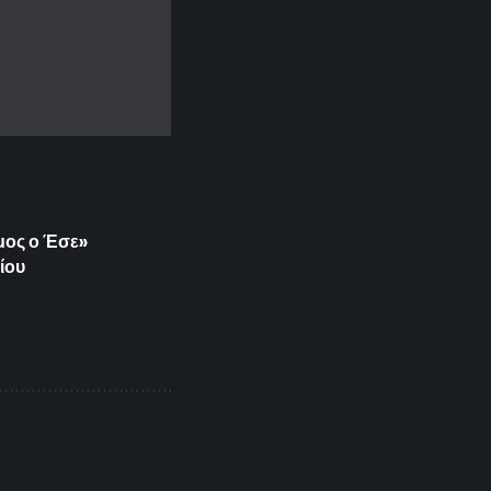
ιμος ο Έσε»
ίου