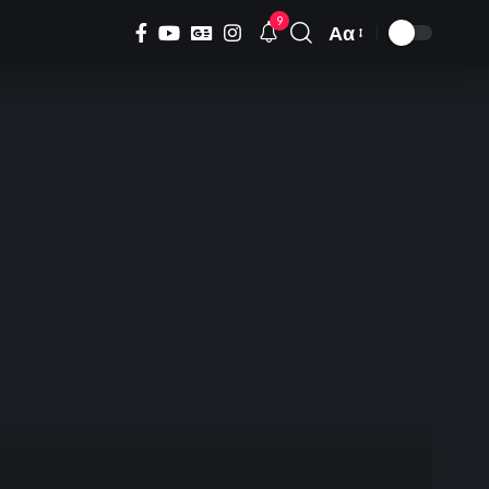
9
Αα
Font
Resizer