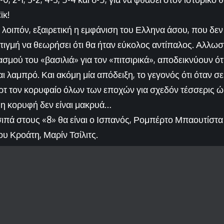
ϊκ!
 λοιπόν, εξαιρετική η εμφάνιση του Ελληνα άσου, που δε
τιγμή να θεωρήσει ότι θα ήταν εύκολος αντίπαλος. Αλλωστ
μού του «βασιλιά» για τον «πιτσιρικά», αποδεικνύουν ότι
ι λαμπρό. Και ακόμη μία απόδειξη, το γεγονός ότι όταν σε
ρτ τον κορυφαίο όλων των εποχών για σχεδόν τέσσερις ώρ
τε η κορυφή δεν είναι μακρυά…
σιπά στους «8» θα είναι ο Ισπανός, Ρομπέρτο Μπαουτίστα
ου Κροάτη, Μαρίν Τσίλιτς.