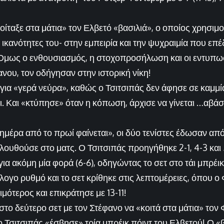
οίταξε στα μάτια» τον Ελβετό «βασιλιά», ο οποίος χρησιμ
 ικανότητες του- στην εμπειρία και την ψυχραιμία που επέ
. Ομως ο ενθουσιασμός, η στοχοπροσήλωση και οι εντυπω
νου, τον οδήγησαν στην ιστορική νίκη!
για «γερά νεύρα», καθώς ο Τσιτσιπάς δεν άφησε σε καμμία
. Και «κτύπησε» όταν η κόπωση, άρχισε να γίνεται …αβάσ
ημέρα από το πρωί φαίνεται», οι δύο τενίστες έδωσαν απ
ουθούσε στο ματς. Ο Τσιτσιπάς προηγήθηκε 2-1, 4-3 και 
ια ακόμη μία φορά (6-6), οδηγώντας το σετ στο τάι μπρέικ
ογο ρυθμό και το σετ κρίθηκε στις λεπτομέρειες, όπου ο
ότερος και επικράτησε με 13-11!
στο δεύτερο σετ με τον Στέφανο να «κοιτά στα μάτια» τον Φ
ύ ο Τσιτσιπάς «έσβησε» τρία μπρέικ πόιντ του Ελβετού! Ο «