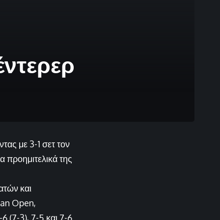
έντερερ
τας με 3-1 σετ τον
τα προημιτελικά της
ατών και
ian Open,
 (7-3), 7-5 και 7-6