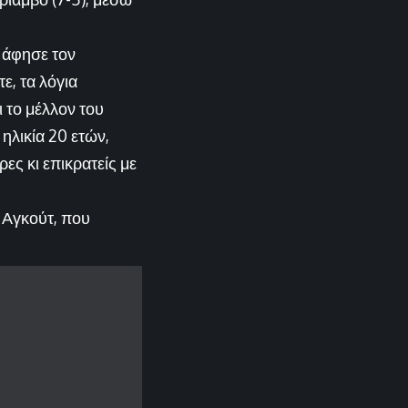
ν άφησε τον
ε, τα λόγια
 το μέλλον του
 ηλικία 20 ετών,
ες κι επικρατείς με
 Αγκούτ, που