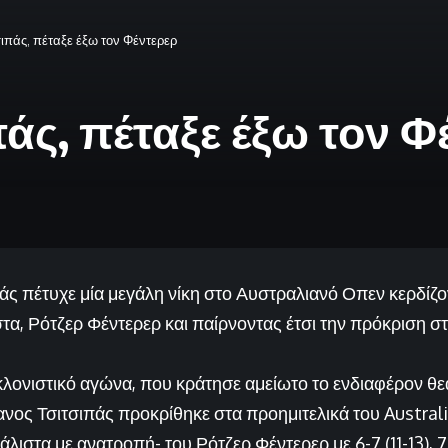
ιπάς, πέταξε έξω τον Φέντερερ
άς, πέταξε έξω τον Φ
ς πέτυχε μία μεγάλη νίκη στο Αυστραλιανό Οπεν κερδίζον
τα, Ρότζερ Φέντερερ και παίρνοντας έτσι την πρόκριση σ
λονιστικό αγώνα, που κράτησε αμείωτο το ενδιαφέρον θε
ανος Τσιτσιπάς προκρίθηκε στα προημιτελικά του Austral
λιστα με ανατροπή- του Ρότζερ Φέντερερ με 6-7 (11-13), 7-6