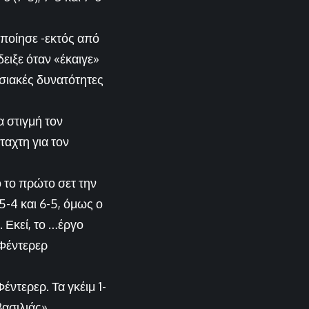
οποίησε -εκτός από
δειξε όταν «έκαιγε»
σιακές δυνατότητες
 στιγμή τον
ταχτη για τον
ό το πρώτο σετ την
5-4 και 6-5, όμως ο
. Εκεί, το …έργο
 Φέντερερ
έντερερ. Τα γκέιμ 1-
βασιλιάς»