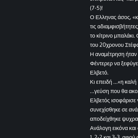
(7-5)!
Ο Ελληνας άσος, «κ
τις αδιαμφισβήτητες
το κίτρινο μπαλάκι
του 20χρονου Στέφα
Η αναμέτρηση ήταν 
Φέντερερ να ξεφύγει
Ελβετό.
Κι επειδή …«η καλή 
…γεύση που θα ακολ
Ελβετός ισοφάρισε γ
συνεχίσθηκε σε ανάλ
αποδείχθηκε ψυχραιμ
Ανάλογη εικόνα και 
1, 2-2 και 3-3, αφο