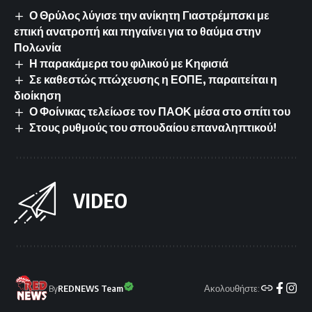
Ο Θρύλος λύγισε την ανίκητη Γιαστρέμπσκι με
επική ανατροπή και πηγαίνει για το θαύμα στην
Πολωνία
Η παρακάμερα του φιλικού με Κηφισιά
Σε καθεστώς πτώχευσης η ΕΟΠΕ, παραιτείται η
διοίκηση
Ο Φοίνικας τελείωσε τον ΠΑΟΚ μέσα στο σπίτι του
Στους ρυθμούς του σπουδαίου επαναληπτικού!
VIDEO
Ακολουθήστε:
By
REDNEWS Team