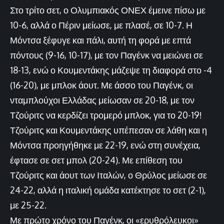
Στο τρίτο σετ, ο Ολυμπιακός ΟΝΕΧ έμεινε πίσω με
10-6, αλλά ο Πέριν μείωσε, με πλασέ, σε 10-7. Η
Μόντσα ξέφυγε και πάλι, αυτή τη φορά με επτά
πόντους (9-16, 10-17), με τον Παγένκ να μειώνει σε
18-13, ενώ ο Κουμεντάκης μάζεψε τη διαφορά στο -4
(16-20), με μπλοκ άουτ. Με άσσο του Παγένκ, οι
νταμπλούχοι Ελλάδας μείωσαν σε 20-18, με τον
Τζούριτς να κερδίζει τρομερό μπλοκ, για το 20-19!
Τζούριτς και Κουμεντάκης υπέπεσαν σε λάθη και η
Μόντσα προηγήθηκε με 22-19, ενώ στη συνέχεια,
έφτασε σε σετ μπολ (20-24). Με επίθεση του
Τζούριτς και άουτ των Ιταλών, ο Θρύλος μείωσε σε
24-22, αλλά η ιταλική ομάδα κατέκτησε το σετ (2-1),
με 25-22.
Με πρώτο χρόνο του Παγένκ, οι «ερυθρόλευκοι»