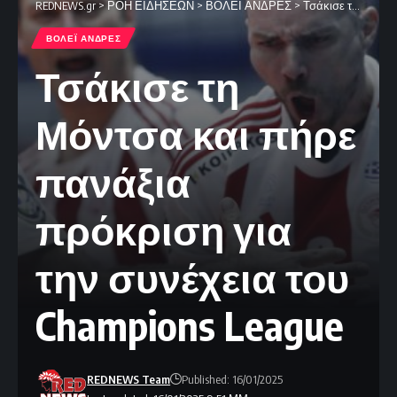
REDNEWS.gr
>
ΡΟΗ ΕΙΔΗΣΕΩΝ
>
ΒΟΛΕΪ ΑΝΔΡΕΣ
>
Τσάκισε τη Μόντσα και πήρε πανάξια πρόκριση για την συνέχεια του Champions League
ΒΟΛΕΪ ΑΝΔΡΕΣ
Τσάκισε τη
Μόντσα και πήρε
πανάξια
πρόκριση για
την συνέχεια του
Champions League
REDNEWS Team
Published: 16/01/2025