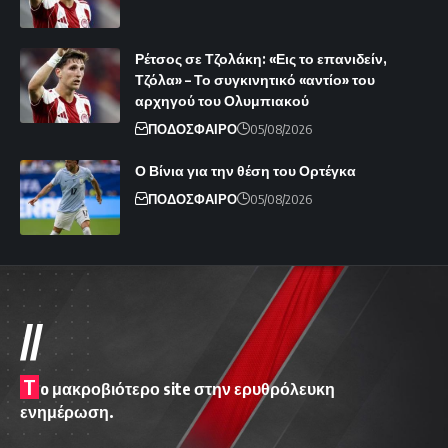
Ρέτσος σε Τζολάκη: «Εις το επανιδείν,
Τζόλα» – Το συγκινητικό «αντίο» του
αρχηγού του Ολυμπιακού
ΠΟΔΟΣΦΑΙΡΟ
05/08/2026
Ο Βίνια για την θέση του Ορτέγκα
ΠΟΔΟΣΦΑΙΡΟ
05/08/2026
//
T
o μακροβιότερο site στην ερυθρόλευκη
ενημέρωση.