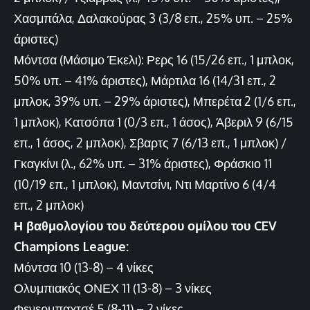
Χασμπάλα, Δαλακούρας 3 (3/8 επ., 25% υπ. – 25%
άριστες)
Μόντσα (Μάσιμο Έκελι): Ρερς 16 (15/26 επ., 1 μπλοκ,
50% υπ. – 41% άριστες), Μάρτιλα 16 (14/31 επ., 2
μπλοκ, 39% υπ. – 29% άριστες), Μπερέτα 2 (1/6 επ.,
1 μπλοκ), Κατσόπα 1 (0/3 επ., 1 άσος), Άβεριλ 9 (6/15
επ., 1 άσος, 2 μπλοκ), Σβαρτς 7 (6/13 επ., 1 μπλοκ) /
Γκαγκίνι (λ., 62% υπ. – 31% άριστες), Φράσκιο 11
(10/19 επ., 1 μπλοκ), Μαντσίνι, Ντι Μαρτίνο 6 (4/4
επ., 2 μπλοκ)
Η βαθμολογίου του δεύτερου ομίλου του CEV
Champions League:
Μόντσα 10 (13-8) – 4 νίκες
Ολυμπιακός ΟΝΕΧ 11 (13-8) – 3 νίκες
Φενερμπαχτσέ 5 (8-11) – 2 νίκες