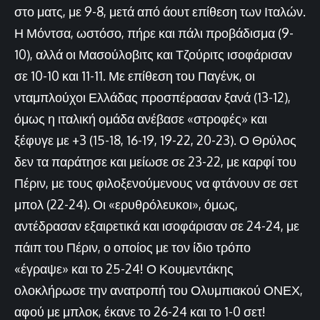
στο ματς, με 9-8, μετά από άουτ επίθεση των Ιταλών.
Η Μόντσα, ωστόσο, πήρε και πάλι προβάδισμα (9-
10), αλλά οι Μασούλοβιτς και Τζούριτς ισοφάρισαν
σε 10-10 και 11-11. Με επίθεση του Παγένκ, οι
νταμπλούχοι Ελλάδας προσπέρασαν ξανά (13-12),
όμως η ιταλική ομάδα ανέβασε «στροφές» και
ξέφυγε με +3 (15-18, 16-19, 19-22, 20-23). Ο Θρύλος
δεν τα παράτησε και μείωσε σε 23-22, με καρφί του
Πέριν, με τους φιλοξενούμενους να φτάνουν σε σετ
μπολ (22-24). Οι «ερυθρόλευκοι», όμως,
αντέδρασαν εξαιρετικά και ισοφάρισαν σε 24-24, με
πάιπ του Πέριν, ο οποίος με τον ίδιο τρόπο
«έγραψε» και το 25-24! Ο Κουμεντάκης
ολοκλήρωσε την ανατροπή του Ολυμπιακού ΟΝΕΧ,
αφού με μπλοκ, έκανε το 26-24 και το 1-0 σετ!