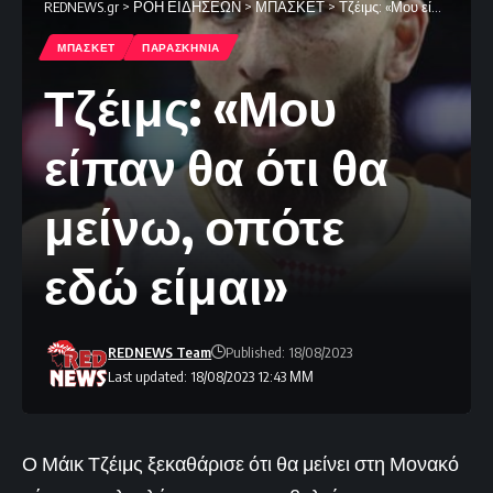
REDNEWS.gr
>
ΡΟΗ ΕΙΔΗΣΕΩΝ
>
ΜΠΑΣΚΕΤ
>
Τζέιμς: «Μου είπαν θα ότι θα μείνω, οπότε εδώ είμαι»
ΜΠΑΣΚΕΤ
ΠΑΡΑΣΚΗΝΙΑ
Τζέιμς: «Μου
είπαν θα ότι θα
μείνω, οπότε
εδώ είμαι»
REDNEWS Team
Published: 18/08/2023
Last updated: 18/08/2023 12:43 ΜΜ
Ο Μάικ Τζέιμς ξεκαθάρισε ότι θα μείνει στη Μονακό