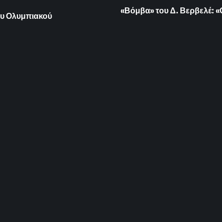
«Βόμβα» του Δ. Βερβελέ: «
ου Ολυμπιακού