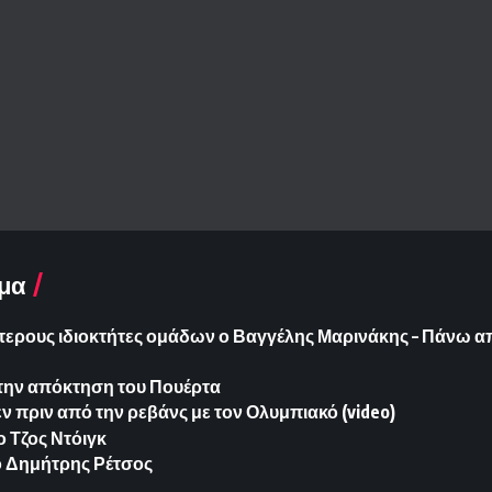
μα
τερους ιδιοκτήτες ομάδων ο Βαγγέλης Μαρινάκης – Πάνω α
στην απόκτηση του Πουέρτα
ν πριν από την ρεβάνς με τον Ολυμπιακό (video)
ο Τζος Ντόιγκ
ο Δημήτρης Ρέτσος