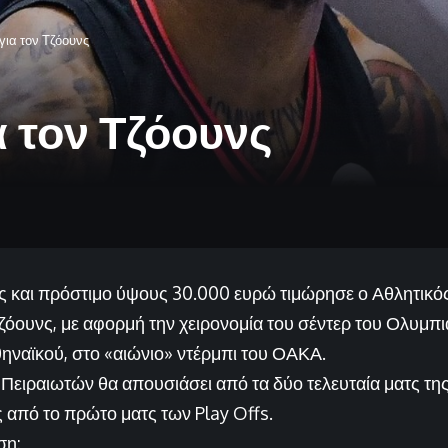
για τον Τζόουνς
α τον Τζόουνς
ές και πρόστιμο ύψους 30.000 ευρώ τιμώρησε ο Αθλητικό
ζόουνς, με αφορμή την χειρονομία του σέντερ του Ολυμπ
ναϊκού, στο «αιώνιο» ντέρμπι του ΟΑΚΑ.
 Πειραιωτών θα απουσιάσει από τα δύο τελευταία ματς της
 από το πρώτο ματς των Play Offs.
ση: