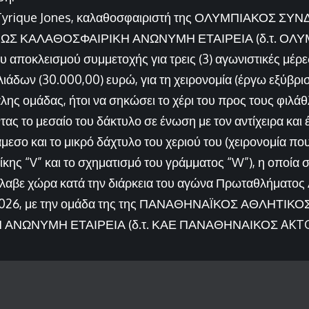
ν Tyrique Jones, καλαθοσφαιριστή της ΟΛΥΜΠΙΑΚΟΣ Σ
ΩΣ ΚΑΛΑΘΟΣΦΑΙΡΙΚΗ ΑΝΩΝΥΜΗ ΕΤΑΙΡΕΙΑ (δ.τ. ΟΛΥ
υ αποκλεισμού συμμετοχής για τρεις (3) αγωνιστικές μέρε
λιάδων (30.000,00) ευρώ, για τη χειρονομία (έργω εξύβρι
λης ομάδας, ήτοι να σηκώσει το χέρι του προς τους φιλά
ας το μεσαίο του δάκτυλο σε ένωση με τον αντίχειρα και 
άμεσο και το μικρό δάχτυλο του χεριού του (χειρονομία π
νίκης “V” και το σχηματισμό του γράμματος “W”), η οποία
έλαβε χώρα κατά την διάρκεια του αγώνα Πρωταθλήματος 
2026, με την ομάδα της της ΠΑΝΑΘΗΝΑΪΚΟΣ ΑΘΛΗΤΙΚ
ΑΝΩΝΥΜΗ ΕΤΑΙΡΕΙΑ (δ.τ. ΚΑΕ ΠΑΝΑΘΗΝΑΙΚΟΣ AKTOR)