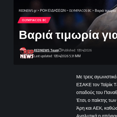
REDNEWS.gr
>
ΡΟΗ ΕΙΔΗΣΕΩΝ
>
OLYMPIACOS BC
>
Βαριά τιμωρία 
OLYMPIACOS BC
Βαριά τιμωρία γι
REDNEWS Team
Published: 17/04/2026
Last updated: 17/04/2026 5:31 ΜΜ
Με τρεις αγωνιστικ
ΕΣΑΚΕ τον Ταϊρίκ Τ
οπαδούς του Παναθη
Έτσι, ο παίκτης των
Άρη και ΑΕΚ, καθώς
Αναλυτικά η απόφα