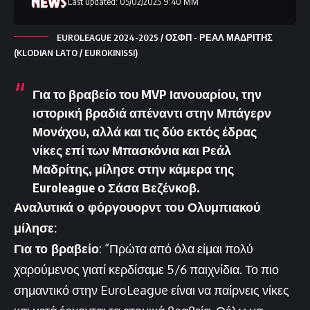
Last updated: 05/02/2025 9:40 ΜΜ
EUROLEAGUE 2024-2025 / ΟΣΦΠ - ΡΕΑΛ ΜΑΔΡΙΤΗΣ
(KLODIAN LATO / EUROKINISSI)
Για το βραβείο του MVP
Ιανουαρίου, την
ιστορική βραδιά απέναντι στην Μπάγερν
Μονάχου, αλλά και τις δύο εκτός έδρας
νίκες επί των Μπασκόνια και Ρεάλ
Μαδρίτης, μίλησε στην κάμερα της
Euroleague
ο Σάσα Βεζένκοβ.
Αναλυτικά ο φόργουορντ του Ολυμπιακού
μίλησε:
Για το βραβείο
: “Πρώτα από όλα είμαι πολύ
χαρούμενος γιατί κερδίσαμε 5/6 παιχνίδια. Το πιο
σημαντικό στην EuroLeague είναι να παίρνεις νίκες