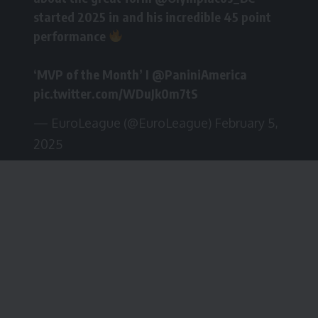
started 2025 in and his incredible 45 point
performance
‘MVP of the Month’ I
@PaniniAmerica
pic.twitter.com/WDuJk0m7tS
— EuroLeague (@EuroLeague)
February 5,
2025