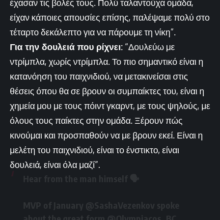
έχασαν τις βολές τους. Πολύ ταλαντούχα ομάδα,
είχαν κάποιες απουσίες επίσης, παλέψαμε πολύ στο
τέταρτο δεκάλεπτο για να πάρουμε τη νίκη”.
Για την δουλειά που ρίχνει:
“Δουλεύω με
ντρίμπλα, χωρίς ντρίμπλα. Το πιο σημαντικό είναι η
κατανόηση του παιχνιδιού, να μετακινείσαι στις
θέσεις όπου θα σε βρουν οι συμπαίκτες του, είναι η
χημεία μου με τους πόιντ γκαρντ, με τους ψηλούς, με
όλους τους παίκτες στην ομάδα. Ξέρουν πώς
κινούμαι και προσπαθούν να με βρουν εκεί. Είναι η
μελέτη του παιχνιδιού, είναι το ένστικτο, είναι
δουλειά, είναι όλα μαζί”.
Hear from the man himself 🗣
MVP of January
@SashaVezenkov
spoke
about the great form
@Olympiacos_BC