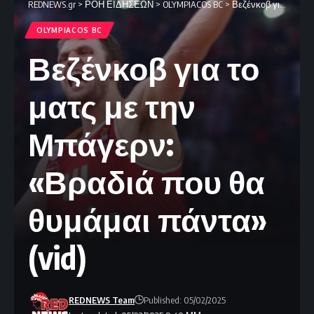
REDNEWS.gr
>
ΡΟΗ ΕΙΔΗΣΕΩΝ
>
OLYMPIACOS BC
>
Βεζένκοβ για το ματς με την Μπάγερν: «Βραδιά που θα θυμάμαι πάντα» (vid)
OLYMPIACOS BC
Βεζένκοβ για το
ματς με την
Μπάγερν:
«Βραδιά που θα
θυμάμαι πάντα»
(vid)
REDNEWS Team
Published: 05/02/2025