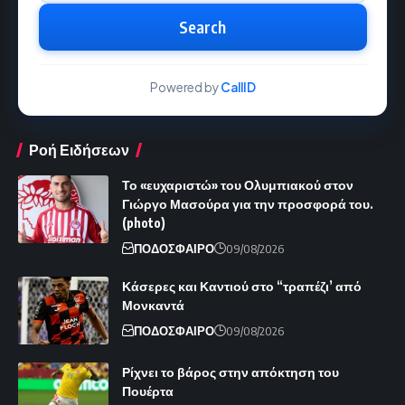
Search
Powered by
CallID
Ροή Ειδήσεων
Το «ευχαριστώ» του Ολυμπιακού στον
Γιώργο Μασούρα για την προσφορά του.
(photo)
ΠΟΔΟΣΦΑΙΡΟ
09/08/2026
Κάσερες και Καντιού στο “τραπέζι’ από
Μονκαντά
ΠΟΔΟΣΦΑΙΡΟ
09/08/2026
Ρίχνει το βάρος στην απόκτηση του
Πουέρτα