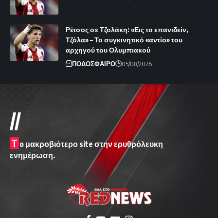
Ρέτσος σε Τζολάκη: «Εις το επανιδείν,
Τζόλα» – Το συγκινητικό «αντίο» του
αρχηγού του Ολυμπιακού
ΠΟΔΟΣΦΑΙΡΟ
05/08/2026
//
T
o μακροβιότερο site στην ερυθρόλευκη
ενημέρωση.