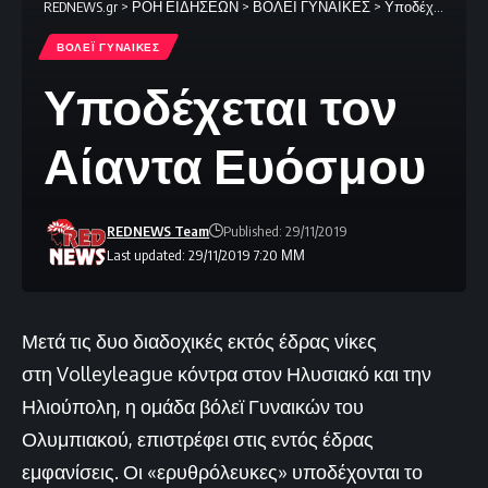
REDNEWS.gr
>
ΡΟΗ ΕΙΔΗΣΕΩΝ
>
ΒΟΛΕΪ ΓΥΝΑΙΚΕΣ
>
Υποδέχεται τον Αίαντα Ευόσμου
ΒΟΛΕΪ ΓΥΝΑΙΚΕΣ
Υποδέχεται τον
Αίαντα Ευόσμου
REDNEWS Team
Published: 29/11/2019
Last updated: 29/11/2019 7:20 ΜΜ
Μετά τις δυο διαδοχικές εκτός έδρας νίκες
στη Volleyleague κόντρα στον Ηλυσιακό και την
Ηλιούπολη, η ομάδα βόλεϊ Γυναικών του
Ολυμπιακού, επιστρέφει στις εντός έδρας
εμφανίσεις. Οι «ερυθρόλευκες» υποδέχονται το