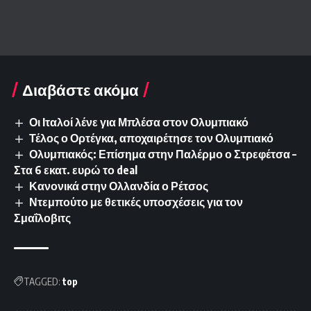
Διαβάστε ακόμα
Οι Ιταλοί λένε για Μπλέσα στον Ολυμπιακό
Τέλος ο Ορτέγκα, αποχαιρέτησε τον Ολυμπιακό
Ολυμπιακός: Επίσημα στην Παλέρμο ο Στρεφέτσα –
Στα 6 εκατ. ευρώ το deal
Κανονικά στην Ολλανδία ο Ρέτσος
Ντεμπούτο με θετικές υποσχέσεις για τον
Σμαΐλοβιτς
TAGGED:
top