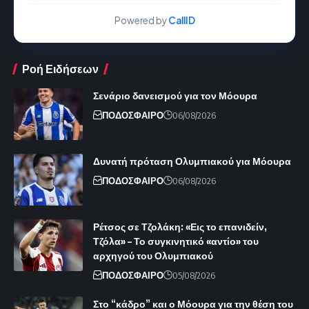
Powered by
CallID
Ροή Ειδήσεων
Σενάριο δανεισμού για τον Μόουρα
ΠΟΔΟΣΦΑΙΡΟ
06/08/2026
Δυνατή πρόταση Ολυμπιακού για Μόουρα
ΠΟΔΟΣΦΑΙΡΟ
06/08/2026
Ρέτσος σε Τζολάκη: «Εις το επανιδείν,
Τζόλα» – Το συγκινητικό «αντίο» του
αρχηγού του Ολυμπιακού
ΠΟΔΟΣΦΑΙΡΟ
05/08/2026
Στο “κάδρο” και ο Μόουρα για την θέση του