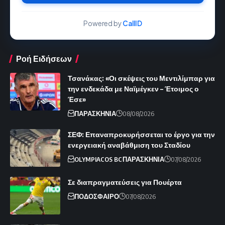
Powered by
CallID
Ροή Ειδήσεων
Τσανάκας: «Οι σκέψεις του Μεντιλίμπαρ για
την ενδεκάδα με Ναϊμέγκεν – Έτοιμος ο
Έσε»
ΠΑΡΑΣΚΗΝΙΑ
08/08/2026
ΣΕΦ: Επαναπροκυρήσσεται το έργο για την
ενεργειακή αναβάθμιση του Σταδίου
OLYMPIACOS BC
ΠΑΡΑΣΚΗΝΙΑ
07/08/2026
Σε διαπραγματεύσεις για Πουέρτα
ΠΟΔΟΣΦΑΙΡΟ
07/08/2026