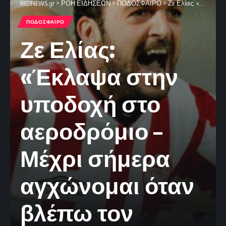
REDNEWS.gr
>
ΡΟΗ ΕΙΔΗΣΕΩΝ
>
ΠΟΔΟΣΦΑΙΡΟ
>
Ζε Ελίας: «Έκλαψα στην υποδοχή στο αεροδρόμιο – Μέχρι σήμερα αγχώνομαι όταν βλέπω τον Ολυμπιακό» (video)
ΠΟΔΟΣΦΑΙΡΟ
Ζε Ελίας:
«Έκλαψα στην
υποδοχή στο
αεροδρόμιο –
Μέχρι σήμερα
αγχώνομαι όταν
βλέπω τον