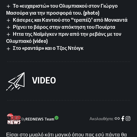
Το «ευχαριστώ» του Ολυμπιακού στον Γιώργο
Μασούρα για την προσφορά του. (photo)
Κάσερες και Καντιού στο “τραπέζι’ από Μονκαντά
Ρίχνει το βάρος στην απόκτηση του Πουέρτα
Ηττα της Ναϊμέγκεν πριν από την ρεβάνς με τον
Ολυμπιακό (video)
Στο «ραντάρ» και ο Τζος Ντόιγκ
VIDEO
Ακολουθήστε:
By
REDNEWS Team
Είσαι στο μυαλό κάτι μαγικό όπου πας εσύ πάντα θα