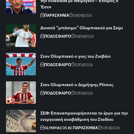
την ενδεκάδα με Ναϊμέγκεν – Έτοιμος ο
Έσε»
ΠΑΡΑΣΚΗΝΙΑ
08/08/2026
Δυνατό “μπάσιμο” Ολυμπιακού για Σκίρι
ΠΟΔΟΣΦΑΙΡΟ
08/08/2026
Στον Ολυμπιακό ο γιος του Ζιοβάνι
ΠΟΔΟΣΦΑΙΡΟ
07/08/2026
Στον Ολυμπιακό ο Δημήτρης Ρέτσος
ΠΟΔΟΣΦΑΙΡΟ
07/08/2026
ΣΕΦ: Επαναπροκυρήσσεται το έργο για την
ενεργειακή αναβάθμιση του Σταδίου
OLYMPIACOS BC
ΠΑΡΑΣΚΗΝΙΑ
07/08/2026