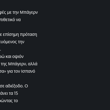
αφές με την Μπάγερν
ιθετικό να
λε επίσημη πρόταση
ευόμενος την
.
ώ και οψιόν
 της Μπάγερν, αλλά
σα» για τον Ισπανό
σε αδιέξοδο. Ο
νει τα 15
ρώντας το