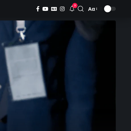
9
Αα
Font
Resizer