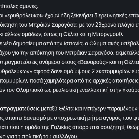
τίπαλες άμυνες.
 οι «ερυθρόλευκοι» έχουν ήδη ξεκινήσει διερευνητικές επ
όκτηση του Μπράιαν Σαραγόσα, με τον 23χρονο πλάγιο επ
α κι άλλων ομάδων, όπως η Θέλτα και η Μπόρνμουθ.
ε νέο δημοσίευμα από την Ισπανία, ο Ολυμπιακός υπέβα
χου για την απόκτηση του Μπράιαν Σαραγόσα, εκμεταλλ
ιαπραγματεύσεις ανάμεσα στους «Βαυαρούς» και τη Θέλτα
υθρολεύκων» αφορά δανεισμό ύψους 2 εκατομμυρίων ευρ
τομμυρίων, ποσά χαμηλότερα από τις αρχικές απαιτήσεις
υν τον Ολυμπιακό ως ρεαλιστική εναλλακτική στην «κούρ
ι διαπραγματεύσεις μεταξύ Θέλτα και Μπάγερν παραμένουν 
ς απαιτεί δανεισμό με υποχρεωτική ρήτρα αγοράς που φτά
κάτι που η ομάδα της Γαλικίας απορρίπτει ασυζητητί, θεω
νο για τη πολιτική του συλλόγου.