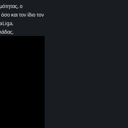
μότητας, ο
σο και τον ίδιο τον
aLiga,
λάδας.