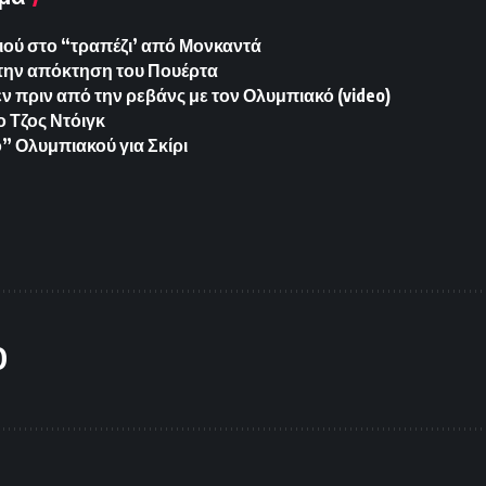
ιού στο “τραπέζι’ από Μονκαντά
στην απόκτηση του Πουέρτα
ν πριν από την ρεβάνς με τον Ολυμπιακό (video)
ο Τζος Ντόιγκ
 Ολυμπιακού για Σκίρι
O