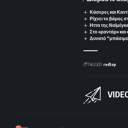
Κάσερες και Καντ
Ρίχνει το βάρος 
Ηττα της Ναϊμέγκε
Στο «ραντάρ» και 
Δυνατό “μπάσιμο”
TAGGED:
redtop
VIDE