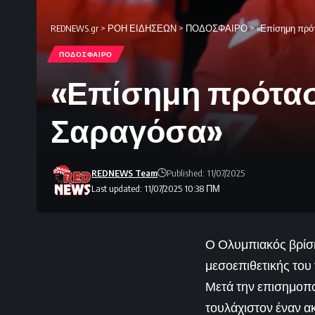
REDNEWS.gr
>
ΡΟΗ ΕΙΔΗΣΕΩΝ
>
ΠΟΔΟΣΦΑΙΡΟ
>
«Επίσημη πρό
ΠΟΔΟΣΦΑΙΡΟ
«Επίσημη πρότασ
Σαραγόσα»
REDNEWS Team
Published: 11/07/2025
Last updated: 11/07/2025 10:38 ΠΜ
Ο Ολυμπιακός βρίσκ
μεσοεπιθετικής του
Μετά την επισημοπο
τουλάχιστον έναν α