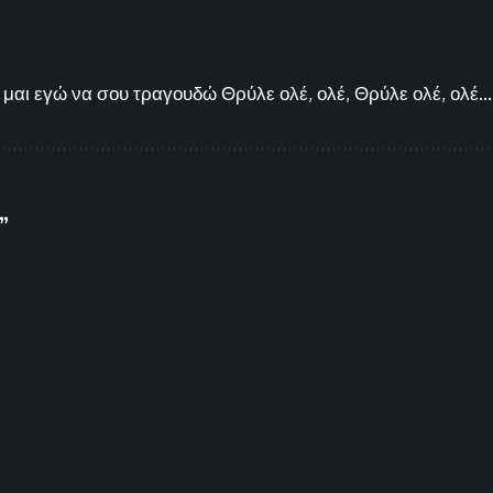
μαι εγώ να σου τραγουδώ Θρύλε ολέ, ολέ, Θρύλε ολέ, ολέ...
ι”