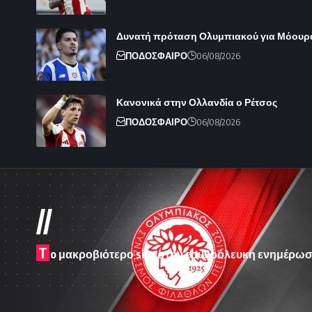
Δυνατή πρόταση Ολυμπιακού για Μόουρ
ΠΟΔΟΣΦΑΙΡΟ
06/08/2026
Κανονικά στην Ολλανδία ο Ρέτσος
ΠΟΔΟΣΦΑΙΡΟ
06/08/2026
//
T
o μακροβιότερο site στην ερυθρόλευκη ενημέρωσ