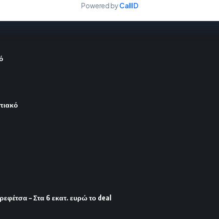
Powered by
CallID
ό
μπιακό
φέτσα – Στα 6 εκατ. ευρώ το deal