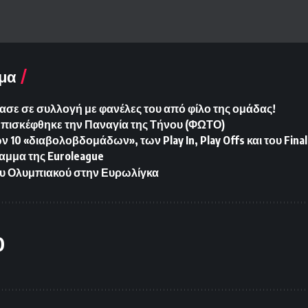
μα
ασε σε συλλογή με φανέλες του από φίλο της ομάδας!
Επισκέφθηκε την Παναγία της Τήνου (ΦΩΤΟ)
10 «διαβολοβδομάδων», των Play In, Play Offs και του Final
αμμα της Euroleague
υ Ολυμπιακού στην Ευρωλίγκα
O