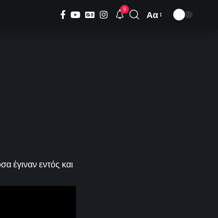
9
Αα
Font
Resizer
σα έγιναν εντός και