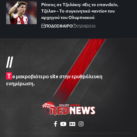
Ρέτσος σε Τζολάκη: «Εις το επανιδείν,
Τζόλα» – Το συγκινητικό «αντίο» του
αρχηγού του Ολυμπιακού
ΠΟΔΟΣΦΑΙΡΟ
05/08/2026
//
T
o μακροβιότερο site στην ερυθρόλευκη
ενημέρωση.