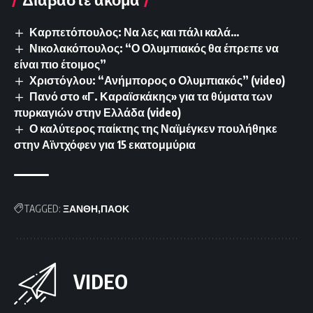
Καρπετόπουλος: Να λες και πάλι καλά…
Νικολακόπουλος: “Ο Ολυμπιακός θα έπρεπε να
είναι πιο έτοιμος”
Χριστόγλου: “Ανήμπορος ο Ολυμπιακός” (video)
Πανό στο «Γ. Καραϊσκάκης» για τα θύματα των
πυρκαγιών στην Ελλάδα (video)
Ο καλύτερος παίκτης της Ναϊμέγκεν πουλήθηκε
στην Αϊντχόφεν για 15 εκατομμύρια
TAGGED:
ΞΑΝΘΗ
ΠΑΟΚ
VIDEO