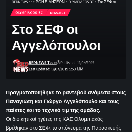
REDNEWS.gr
>
ΡΟΗ ΕΙΔΗΣΕΩΝ
>
OLYMPIACOS BC
>
Στο ΣΕΦ οι Αγγελόπουλοι
OLYMPIACOS BC
ΜΠΑΣΚΕΤ
Στο ΣΕΦ οι
Αγγελόπουλοι
REDNEWS Team
Published: 12/04/2019
Last updated: 12/04/2019 5:59 ΜΜ
Πραγματοποιήθηκε το ραντεβού ανάμεσα στους
Παναγιώτη και Γιώργο Αγγελόπουλο και τους
παίκτες και το τεχνικό τιμ της ομάδας.
Οι διοικητικοί ηγέτες της ΚΑΕ Ολυμπιακός
βρέθηκαν στο ΣΕΦ, το απόγευμα της Παρασκευής