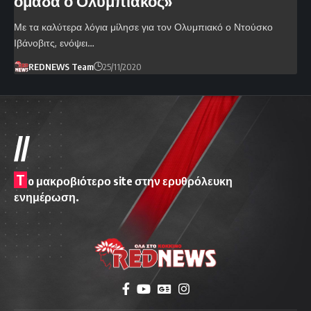
ομάδα ο Ολυμπιακός»
Με τα καλύτερα λόγια μίλησε για τον Ολυμπιακό ο Ντούσκο
Ιβάνοβιτς, ενόψει…
REDNEWS Team
25/11/2020
//
T
o μακροβιότερο site στην ερυθρόλευκη
ενημέρωση.