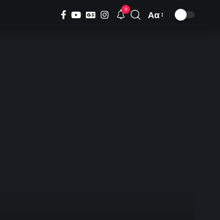
9
Αα
Font
Resizer