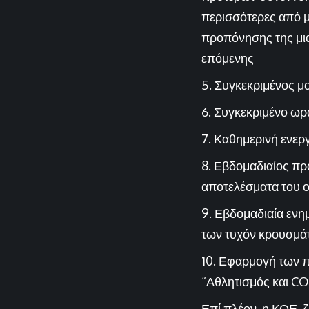
περισσότερες από μ
προπόνησης της μιας
επόμενης
Συγκεκριμένος μ
Συγκεκριμένο ωρ
Καθημερινή ενεργ
Εβδομαδιαίος πρ
αποτελέσματα του 
Εβδομαδιαία ενημ
των τυχόν κρουσμά
Εφαρμογή των π
“Αθλητισμός και
CO
Επί πλέον, η ΚΟΕ, ζ