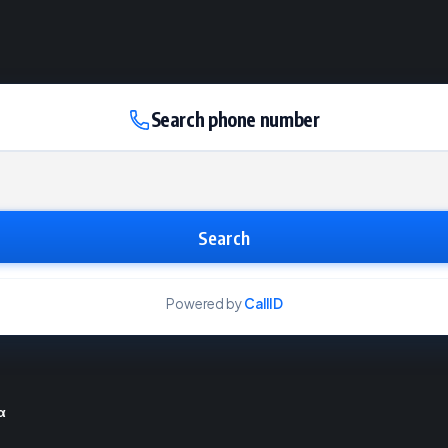
Search phone number
Search
Powered by
CallID
α