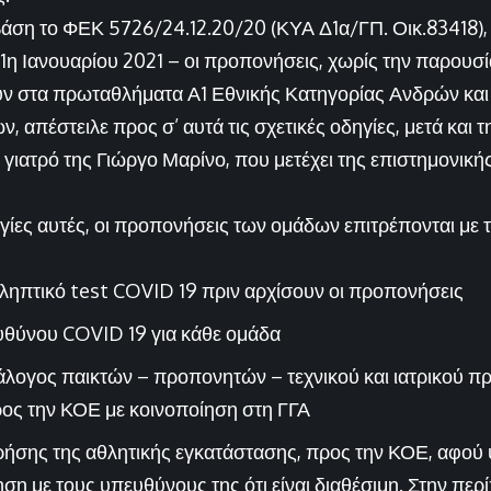
άση το ΦΕΚ 5726/24.12.20/20 (ΚΥΑ Δ1α/ΓΠ. Οικ.83418), μ
1η Ιανουαρίου 2021 – οι προπονήσεις, χωρίς την παρουσία
ν στα πρωταθλήματα Α1 Εθνικής Κατηγορίας Ανδρών και 
, απέστειλε προς σ’ αυτά τις σχετικές οδηγίες, μετά και 
γιατρό της Γιώργο Μαρίνο, που μετέχει της επιστημονική
γίες αυτές, οι προπονήσεις των ομάδων επιτρέπονται με 
ληπτικό
test COVID
19
πριν αρχίσουν οι προπονήσεις
υθύνου
COVID 19
για κάθε ομάδα
λογος παικτών – προπονητών – τεχνικού και ιατρικού π
ρος την ΚΟΕ με κοινοποίηση στη ΓΓΑ
ήσης της αθλητικής εγκατάστασης, προς την ΚΟΕ, αφού 
η με τους υπευθύνους της ότι είναι διαθέσιμη. Στην πε