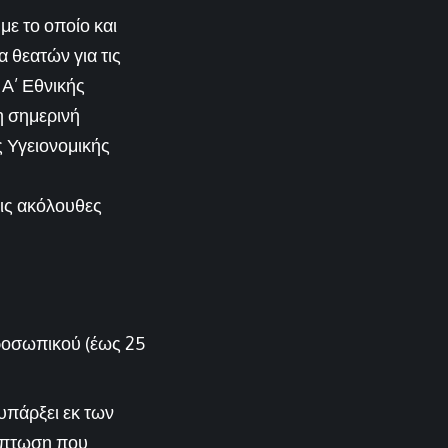
ε το οποίο και
 θεατών για τις
Α’ Εθνικής
τη σημερινή
ς Υγειονομικής
τις ακόλουθες
ροσωπικού (έως 25
υπάρξει εκ των
ρίπτωση που