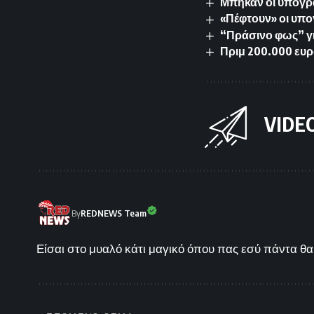
Μπήκαν οι υπογρα
«Πέφτουν» οι υπο
“Πράσινο φως” γ
Πριμ 200.000 ευρ
VIDE
By
REDNEWS Team
Είσαι στο μυαλό κάτι μαγικό όπου πας εσύ πάντα θα 