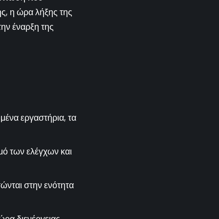
ς, η ώρα λήξης της
την έναρξη της
υμένα εργαστήρια, τα
μό των ελέγχων και
ώνται στην ενότητα
 ώρα διενέργειας