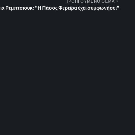
ΠΡΟΗΓΟΥΜΕΝΟ ΘΕΜΑ
για Ρέμπτσιουκ: “Η Πάσος Φερέϊρα έχει συμφωνήσει”