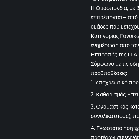
Η Ομοσπονδία, με β
επιτρέπονται – από 
ομάδες που μετέχου
Κατηγορίας Γυναικών
ενημέρωση από τον 
Επιτροπής της ΓΓΑ.
Σύμφωνα με τις οδη
προϋποθέσεις:
Υποχρεωτικό προ
Καθορισμός Υπε
Ονομαστικός κατά
συνολικά άτομα), π
Γνωστοποίηση χρ
προτέρων συνεννόησ