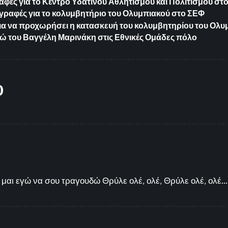
φές για το Κέντρο Υδάτινου Αθλητισμού και Πολιτισμού στ
γραφές για το κολυμβητήριο του Ολυμπιακού στο ΣΕΦ
ια να προχωρήσει η κατασκευή του κολυμβητηρίου του Ολυ
ώ του Βαγγέλη Μαρινάκη στις Εθνικές Ομάδες πόλο
O
μαι εγώ να σου τραγουδώ Θρύλε ολέ, ολέ, Θρύλε ολέ, ολέ...