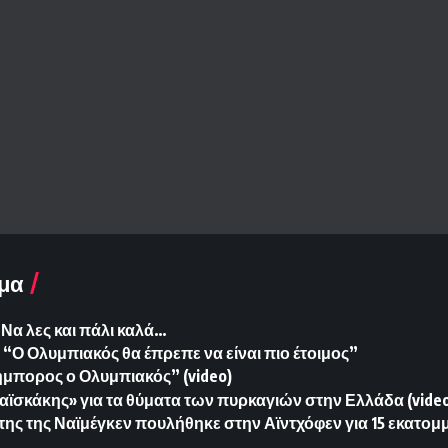
μα
Να λες και πάλι καλά…
“Ο Ολυμπιακός θα έπρεπε να είναι πιο έτοιμος”
μπορος ο Ολυμπιακός” (video)
αϊσκάκης» για τα θύματα των πυρκαγιών στην Ελλάδα (vide
της της Ναϊμέγκεν πουλήθηκε στην Αϊντχόφεν για 15 εκατομ