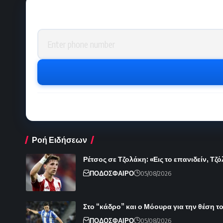
Phone number
Ροή Ειδήσεων
Ρέτσος σε Τζολάκη: «Εις το επανιδείν, Τζ
ΠΟΔΟΣΦΑΙΡΟ
05/08/2026
Στο “κάδρο” και ο Μόουρα για την θέση 
ΠΟΔΟΣΦΑΙΡΟ
05/08/2026