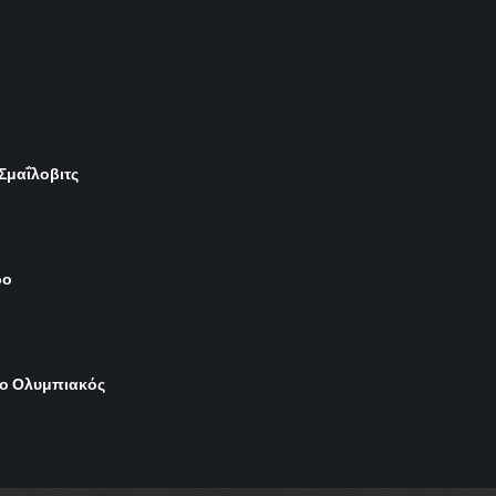
 Σμαΐλοβιτς
ρο
 ο Ολυμπιακός