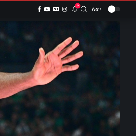
9
Αα
Font
Resizer