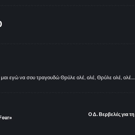
O
μαι εγώ να σου τραγουδώ Θρύλε ολέ, ολέ, Θρύλε ολέ, ολέ...
Ο Δ. Βερβελές για τ
 Four»