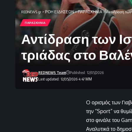
REDNEWS.gr
>
ΡΟΗ ΕΙΔΗΣΕΩΝ
>
ΠΑΡΑΣΚΗΝΙΑ
>
Αντίδραση των 
ΠΑΡΑΣΚΗΝΙΑ
Αντίδραση των Ισ
τριάδας στο Βαλ
REDNEWS Team
Published: 12/05/2026
Last updated: 12/05/2026 4:47 ΜΜ
O ορισμός των Γιαβ
την “Sport” να θυμί
στο φινάλε του Game
Aναλυτικά το δημοσ