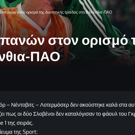
Ισπανών στον ορισμό της διαιτητικής τριάδας στο Βαλένθια-ΠΑΟ
πανών στον ορισμό τ
ένθια-ΠΑΟ
όρ – Νέντοβιτς – Λοτερμόσερ δεν ακούστηκε καλά στα αυ
ζει πως οι δύο Σλοβένοι δεν καταλόγισαν το φάουλ του Γ
 1 της σειράς.
ίευμα της Sport: