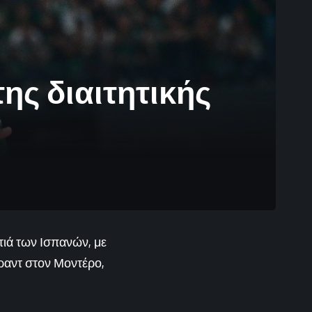
ης διαιτητικής
τιά των Ισπανών, με
κραντ στον Μοντέρο,