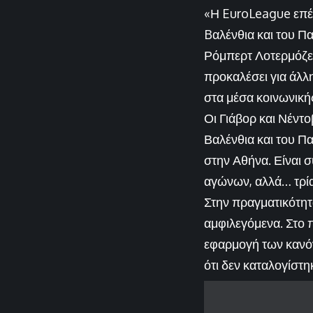
«Η EuroLeague επέλ
Bαλένθια και του Πα
Ρόμπερτ Λοτερμόζερ,
προκαλέσει για άλλη
στα μέσα κοινωνική
Οι Γιάβορ και Νέντο
Βαλένθια και του Πα
στην Αθήνα. Είναι σύ
αγώνων, αλλά… τρία
Στην πραγματικότητα
αμφιλεγόμενα. Στο π
εφαρμογή των κανόν
ότι δεν καταλογίστη