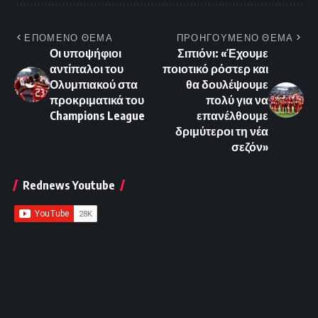
ΕΠΟΜΕΝΟ ΘΕΜΑ
ΠΡΟΗΓΟΥΜΕΝΟ ΘΕΜΑ
Οι υποψήφιοι
Σιπιόνι: «Έχουμε
αντίπαλοι του
ποιοτικό ρόστερ και
Ολυμπιακού στα
θα δουλέψουμε
προκριματικά του
πολύ για να
Champions League
επανέλθουμε
δριμύτεροι τη νέα
σεζόν»
Rednews Youtube