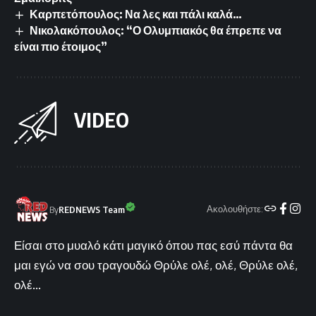
Καρπετόπουλος: Να λες και πάλι καλά…
Νικολακόπουλος: “Ο Ολυμπιακός θα έπρεπε να
είναι πιο έτοιμος”
VIDEO
Ακολουθήστε:
By
REDNEWS Team
Είσαι στο μυαλό κάτι μαγικό όπου πας εσύ πάντα θα
μαι εγώ να σου τραγουδώ Θρύλε ολέ, ολέ, Θρύλε ολέ,
ολέ...