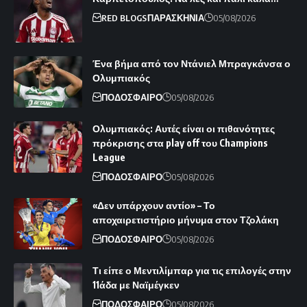
RED BLOGS
ΠΑΡΑΣΚΗΝΙΑ
05/08/2026
Ένα βήμα από τον Ντάνιελ Μπραγκάνσα ο
Ολυμπιακός
ΠΟΔΟΣΦΑΙΡΟ
05/08/2026
Ολυμπιακός: Αυτές είναι οι πιθανότητες
πρόκρισης στα play off του Champions
League
ΠΟΔΟΣΦΑΙΡΟ
05/08/2026
«Δεν υπάρχουν αντίο» – Το
αποχαιρετιστήριο μήνυμα στον Τζολάκη
ΠΟΔΟΣΦΑΙΡΟ
05/08/2026
Τι είπε ο Μεντιλίμπαρ για τις επιλογές στην
11άδα με Ναϊμέγκεν
ΠΟΔΟΣΦΑΙΡΟ
05/08/2026