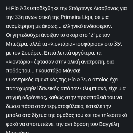
Η Ρίο Άβε υποδέχθηκε την Σπόρτινγκ Λισαβόνας για
την 33η αγωνιστική της Primeira Liga, σε μια
αναμέτρηση με άκρως… ελληνικό ενδιαφέρον.
Οι γηπεδούχοι άνοιξαν το σκορ στο 12′ με τον
Μπεζέρα, αλλά τα «λιοντάρια» ισοφάρισαν στο 35′,
με τον Σουάρες. Επτά λεπτά αργότερα, τα
«λιοντάρια» έφτασαν στην ολική ανατροπή, δια
ποδός του… Γκουστάβο Μάνσα!
Ο κεντρικός αμυντικός της Ρίο Άβε, ο οποίος έχει
παραχωρηθεί δανεικός από τον Ολυμπιακό, είχε μια
στιγμή αδράνειας, καθώς στην προσπάθειά του να
δώσει πάσα στον τερματοφύλακα, έστειλε την
μπάλα στα δίχτυα της ομάδας του και τον τηλεοπτικό
φακό να αποτυπώνει την αντίδραση του Βαγγέλη
Μαρινάκη.