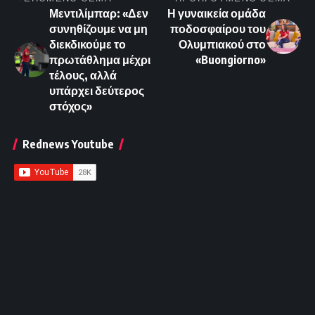
Μεντιλίμπαρ: «Δεν
Η γυναικεία ομάδα
συνηθίζουμε να μη
ποδοσφαίρου του
διεκδικούμε το
Ολυμπιακού στο
πρωτάθλημα μέχρι
«Buongiorno»
τέλους, αλλά
υπάρχει δεύτερος
στόχος»
Rednews Youtube