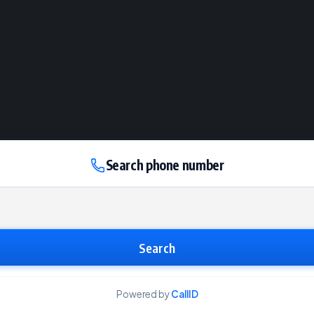
Search phone number
Search
Powered by
CallID