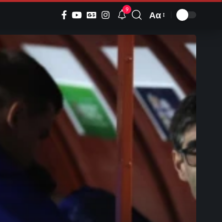
9
Αα
Font
Resizer