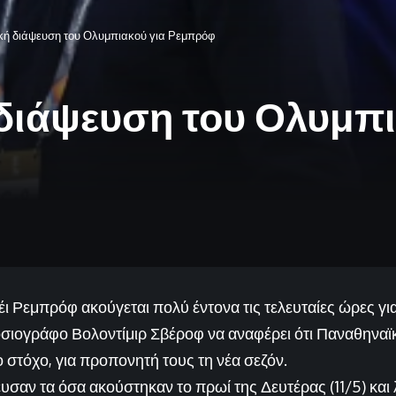
κή διάψευση του Ολυμπιακού για Ρεμπρόφ
διάψευση του Ολυμπι
ι Ρεμπρόφ ακούγεται πολύ έντονα τις τελευταίες ώρες για
οσιογράφο Βολοντίμιρ Σβέροφ να αναφέρει ότι Παναθηναϊ
 στόχο, για προπονητή τους τη νέα σεζόν.
υσαν τα όσα ακούστηκαν το πρωί της Δευτέρας (11/5) και 