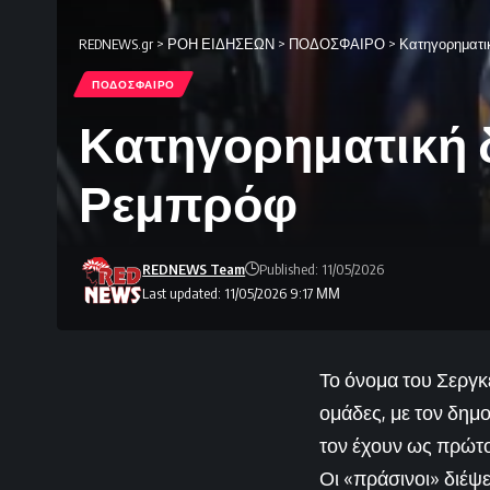
REDNEWS.gr
>
ΡΟΗ ΕΙΔΗΣΕΩΝ
>
ΠΟΔΟΣΦΑΙΡΟ
>
Κατηγορηματι
ΠΟΔΟΣΦΑΙΡΟ
Κατηγορηματική 
Ρεμπρόφ
REDNEWS Team
Published: 11/05/2026
Last updated: 11/05/2026 9:17 ΜΜ
Το όνομα του Σεργκέ
ομάδες, με τον δημ
τον έχουν ως πρώτο
Οι «πράσινοι» διέψε