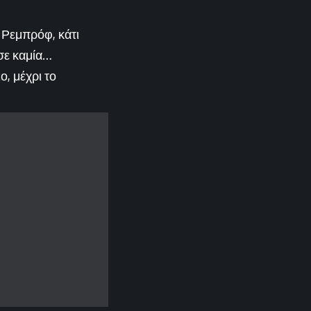
 Ρεμπρόφ, κάτι
 σε καμία…
, μέχρι το