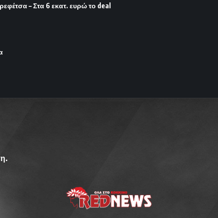
φέτσα – Στα 6 εκατ. ευρώ το deal
α
η.