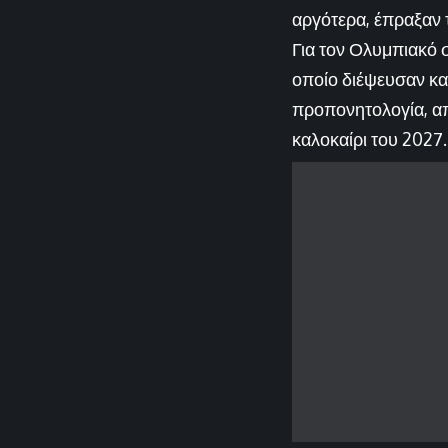
αργότερα, έπραξαν τ
Για τον Ολυμπιακό σ
οποίο διέψευσαν κατ
προπονητολογία, απ
καλοκαίρι του 2027.