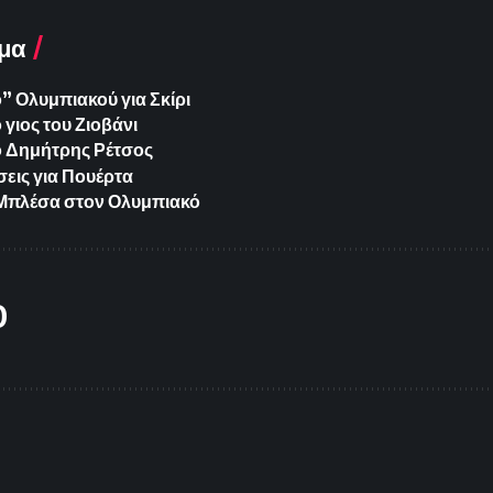
μα
 Ολυμπιακού για Σκίρι
γιος του Ζιοβάνι
ο Δημήτρης Ρέτσος
εις για Πουέρτα
ια Μπλέσα στον Ολυμπιακό
O