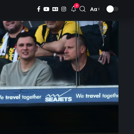
9
Αα
Font
Resizer