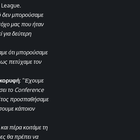
r League.
ού δεν μπορούσαμε
τόχο μας που ήταν
ί για δεύτερη
αμε ότι μπορούσαμε
όμως πετύχαμε τον
ν κορυφή
: “
Έχουμε
σει το Conference
 Φέτος προσπαθήσαμε
ίσουμε κάποιον
 και πέρα κοιτάμε τη
ες θα πρέπει να