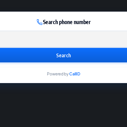
Search phone number
Search
Powered by
CallID