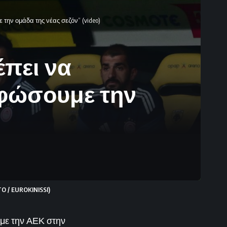
την ομάδα της νέας σεζόν” (video)
έπει να
ρφώσουμε την
/ EUROKINISSI)
 με την ΑΕΚ στην