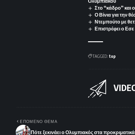
Ολυμπιακού
Στο “κάδρο” και 
Ο Βίνια για την θ
Ντεμπούτο με θετ
Επιστρέφει ο Εσε 
TAGGED:
top
VIDE
ΕΠΟΜΕΝΟ ΘΕΜΑ
Πότε ξεκινάει ο Ολυμπιακός στα προκριματικά