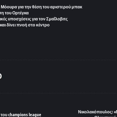
ο Μόουρα για την θέση του αριστερού μπακ
έση του Ορτέγκα
ικές υποσχέσεις για τον Σμαΐλοβιτς
και δίνει πνοή στο κέντρο
O
Νικολακόπουλος: «Να
 του champions league