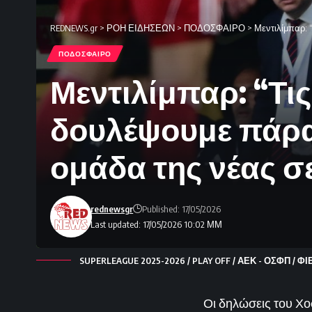
REDNEWS.gr
>
ΡΟΗ ΕΙΔΗΣΕΩΝ
>
ΠΟΔΟΣΦΑΙΡΟ
>
Μεντιλίμπαρ: 
ΠΟΔΟΣΦΑΙΡΟ
Μεντιλίμπαρ: “Τι
δουλέψουμε πάρα
ομάδα της νέας σε
rednewsgr
Published: 17/05/2026
Last updated: 17/05/2026 10:02 ΜΜ
SUPERLEAGUE 2025-2026 / PLAY OFF / ΑΕΚ - ΟΣΦΠ /
Οι δηλώσεις του Χο