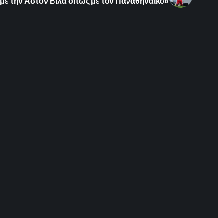
με την Άστον Βίλα όπως με τον Παναθηναϊκό»