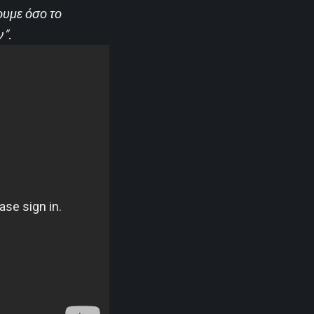
ουμε όσο το
ν”
.