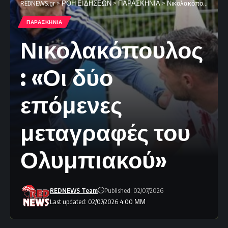
REDNEWS.gr
>
ΡΟΗ ΕΙΔΗΣΕΩΝ
>
ΠΑΡΑΣΚΗΝΙΑ
>
Νικολακόπουλος: «Οι δύο επόμενες μεταγραφές του Ολυμπιακού»
ΠΑΡΑΣΚΗΝΙΑ
Νικολακόπουλος
: «Οι δύο
επόμενες
μεταγραφές του
Ολυμπιακού»
REDNEWS Team
Published: 02/07/2026
Last updated: 02/07/2026 4:00 ΜΜ