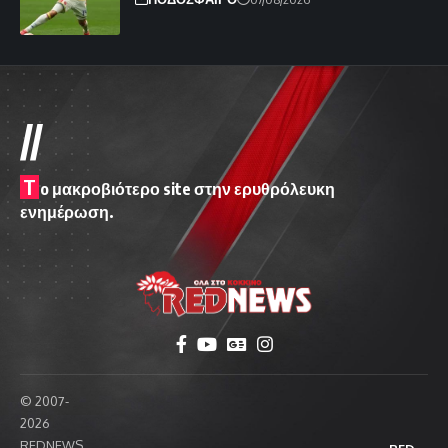
//
T
o μακροβιότερο site στην ερυθρόλευκη
ενημέρωση.
© 2007-
2026
REDNEWS