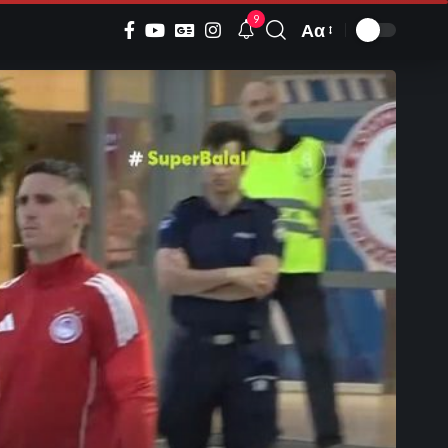
9
Αα
Font
Resizer