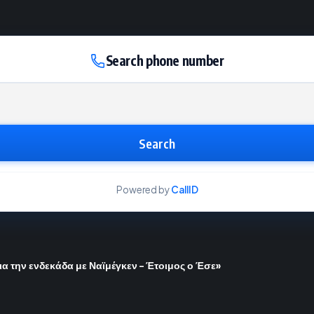
Search phone number
Search
Powered by
CallID
ια την ενδεκάδα με Ναϊμέγκεν – Έτοιμος ο Έσε»