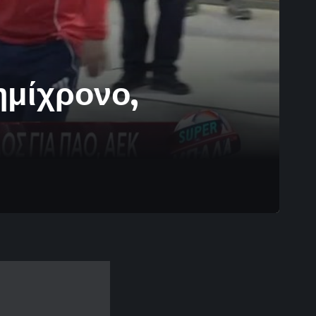
ημίχρονο,