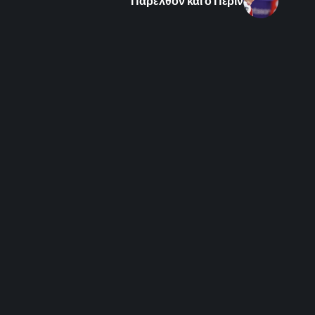
Παρελθόν και ο Πέριν