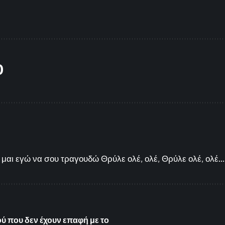
O
μαι εγώ να σου τραγουδώ Θρύλε ολέ, ολέ, Θρύλε ολέ, ολέ...
ού που δεν έχουν επαφή με το