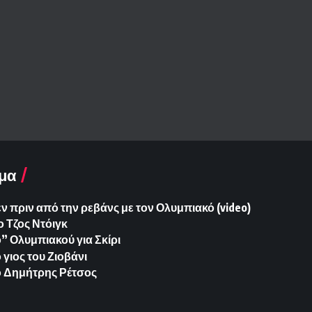
μα
ν πριν από την ρεβάνς με τον Ολυμπιακό (video)
ο Τζος Ντόιγκ
 Ολυμπιακού για Σκίρι
γιος του Ζιοβάνι
ο Δημήτρης Ρέτσος