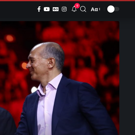
9
Αα
Font
Resizer