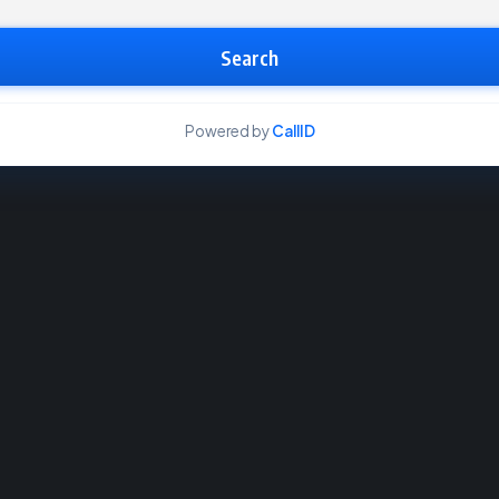
Search
Powered by
CallID