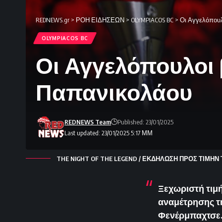
REDNEWS.gr
>
ΡΟΗ ΕΙΔΗΣΕΩΝ
>
OLYMPIACOS BC
>
Οι Αγγελόπου
OLYMPIACOS BC
Οι Αγγελόπουλοι
Παπανικολάου
REDNEWS Team
Published: 23/01/2025
Last updated: 23/01/2025 5:17 ΜΜ
THE NIGHT OF THE LEGEND / ΕΚΔΗΛΩΣΗ ΠΡΟΣ ΤΙΜΗΝ 
Ξεχωριστή τιμή
αναμέτρησης τη
Φενέρμπαχτσε