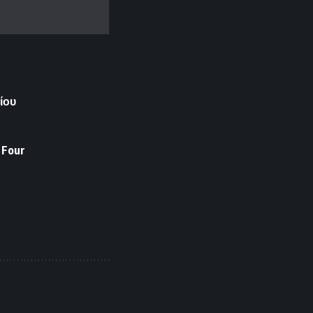
ίου
 Four