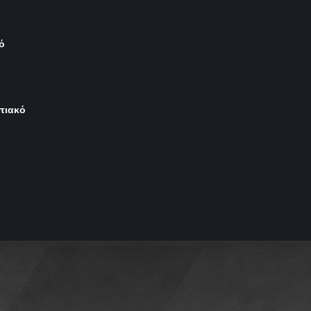
ό
μπιακό