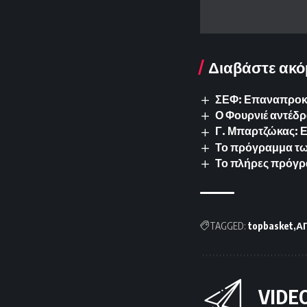
Διαβάστε ακό
ΣΕΦ: Επαναπροκυρ
Ο Φουρνιέ αντέδρ
Γ. Μπαρτζώκας: 
Το πρόγραμμα των 
Το πλήρες πρόγρ
TAGGED:
topbasket
Α
VIDE