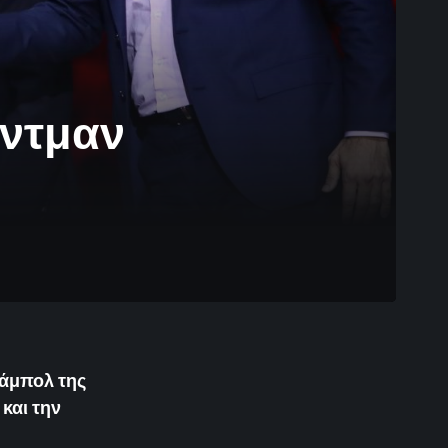
ρντμαν
ζάμπολ της
και την