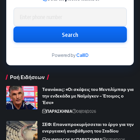
Phone number
Search
Powered by
CallID
Ροή Ειδήσεων
Τσανάκας: «Οι σκέψεις του Μεντιλίμπαρ για
την ενδεκάδα με Ναϊμέγκεν – Έτοιμος ο
Έσε»
ΠΑΡΑΣΚΗΝΙΑ
08/08/2026
ΣΕΦ: Επαναπροκυρήσσεται το έργο για την
ενεργειακή αναβάθμιση του Σταδίου
OLYMPIACOS BC
ΠΑΡΑΣΚΗΝΙΑ
07/08/2026