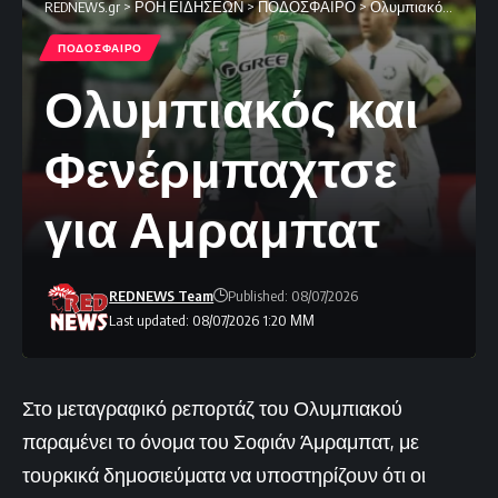
REDNEWS.gr
>
ΡΟΗ ΕΙΔΗΣΕΩΝ
>
ΠΟΔΟΣΦΑΙΡΟ
>
Ολυμπιακός και Φενέρμπαχτσε για Αμραμπατ
ΠΟΔΟΣΦΑΙΡΟ
Ολυμπιακός και
Φενέρμπαχτσε
για Αμραμπατ
REDNEWS Team
Published: 08/07/2026
Last updated: 08/07/2026 1:20 ΜΜ
Στο μεταγραφικό ρεπορτάζ του Ολυμπιακού
παραμένει το όνομα του Σοφιάν Άμραμπατ, με
τουρκικά δημοσιεύματα να υποστηρίζουν ότι οι