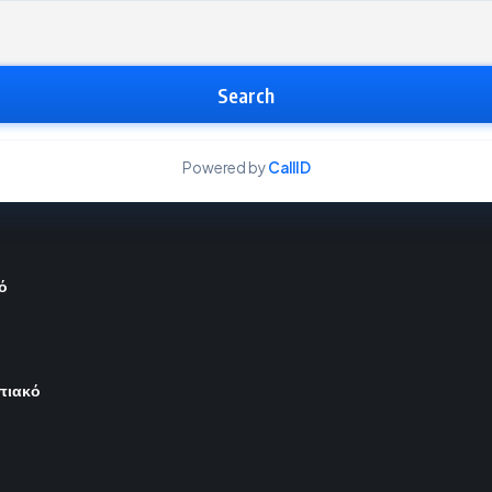
Search
Powered by
CallID
ό
μπιακό