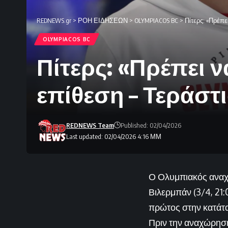
REDNEWS.gr
>
ΡΟΗ ΕΙΔΗΣΕΩΝ
>
OLYMPIACOS BC
>
Πίτερς: «Πρέπε
OLYMPIACOS BC
Πίτερς: «Πρέπει ν
επίθεση – Τεράστι
REDNEWS Team
Published: 02/04/2026
Last updated: 02/04/2026 4:16 ΜΜ
Ο Ολυμπιακός αναχω
Βιλερμπάν (3/4, 21:
πρώτος στην κατάτα
Πριν την αναχώρηση