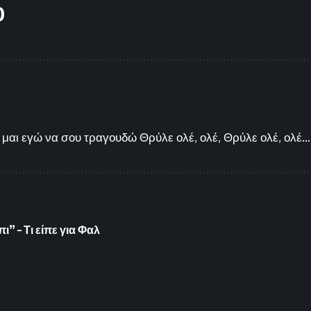
O
μαι εγώ να σου τραγουδώ Θρύλε ολέ, ολέ, Θρύλε ολέ, ολέ...
” – Τι είπε για Φαλ