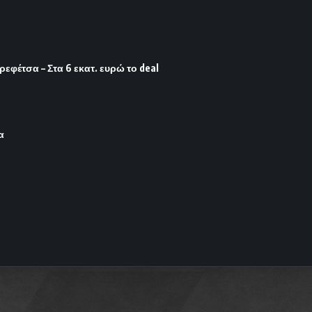
φέτσα – Στα 6 εκατ. ευρώ το deal
α