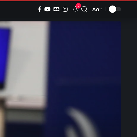
9
Αα
Font
Resizer