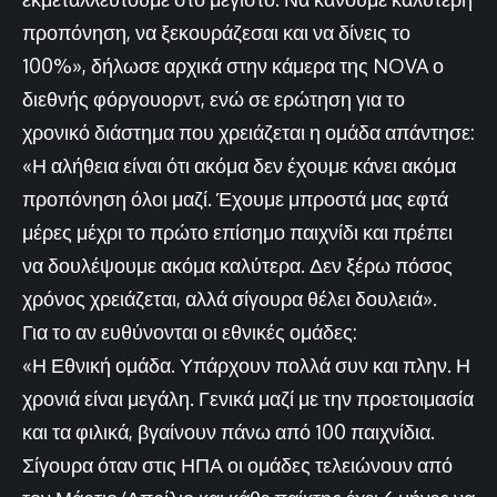
προπόνηση, να ξεκουράζεσαι και να δίνεις το
100%», δήλωσε αρχικά στην κάμερα της NOVA ο
διεθνής φόργουορντ, ενώ σε ερώτηση για το
χρονικό διάστημα που χρειάζεται η ομάδα απάντησε:
«Η αλήθεια είναι ότι ακόμα δεν έχουμε κάνει ακόμα
προπόνηση όλοι μαζί. Έχουμε μπροστά μας εφτά
μέρες μέχρι το πρώτο επίσημο παιχνίδι και πρέπει
να δουλέψουμε ακόμα καλύτερα. Δεν ξέρω πόσος
χρόνος χρειάζεται, αλλά σίγουρα θέλει δουλειά».
Για το αν ευθύνονται οι εθνικές ομάδες:
«Η Εθνική ομάδα. Υπάρχουν πολλά συν και πλην. Η
χρονιά είναι μεγάλη. Γενικά μαζί με την προετοιμασία
και τα φιλικά, βγαίνουν πάνω από 100 παιχνίδια.
Σίγουρα όταν στις ΗΠΑ οι ομάδες τελειώνουν από