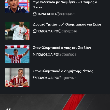
την ενδεκάδα με Ναϊμέγκεν – Έτοιμος ο
Έσε»
ΠΑΡΑΣΚΗΝΙΑ
08/08/2026
Δυνατό “μπάσιμο” Ολυμπιακού για Σκίρι
ΠΟΔΟΣΦΑΙΡΟ
08/08/2026
Στον Ολυμπιακό ο γιος του Ζιοβάνι
ΠΟΔΟΣΦΑΙΡΟ
07/08/2026
Στον Ολυμπιακό ο Δημήτρης Ρέτσος
ΠΟΔΟΣΦΑΙΡΟ
07/08/2026