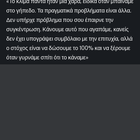
«Το κλίμα πάντα ήταν μία χαρά, ειδικά όταν μπαίναμε
στο γήπεδο. Τα πραγματικά προβλήματα είναι άλλα.
Δεν υπήρχε πρόβλημα που σου έπαιρνε την
συγκέντρωση. Κάνουμε αυτό που αγαπάμε, κανείς
δεν έχει υπογράψει συμβόλαιο με την επιτυχία, αλλά
ο στόχος είναι να δώσουμε το 100% και να ξέρουμε
όταν γυρνάμε σπίτι ότι το κάναμε»