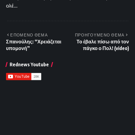
ολέ...
ΕΠΟΜΕΝΟ ΘΕΜΑ
ΠΡΟΗΓΟΥΜΕΝΟ ΘΕΜΑ
Σπανούλης: “Χρειάζεται
Το έβαλε πίσω από τον
υπομονή”
πάγκο ο Πολ! (video)
Rednews Youtube