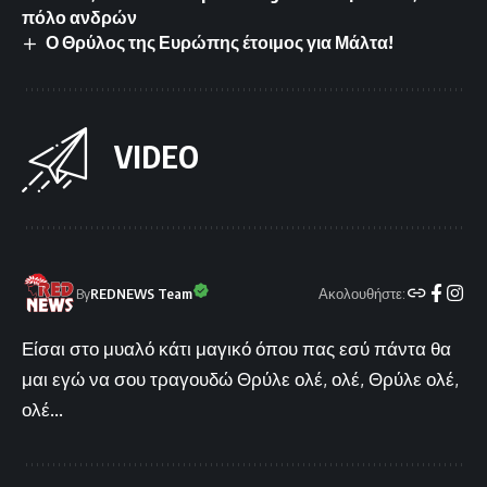
πόλο ανδρών
Ο Θρύλος της Ευρώπης έτοιμος για Μάλτα!
VIDEO
Ακολουθήστε:
By
REDNEWS Team
Είσαι στο μυαλό κάτι μαγικό όπου πας εσύ πάντα θα
μαι εγώ να σου τραγουδώ Θρύλε ολέ, ολέ, Θρύλε ολέ,
ολέ...