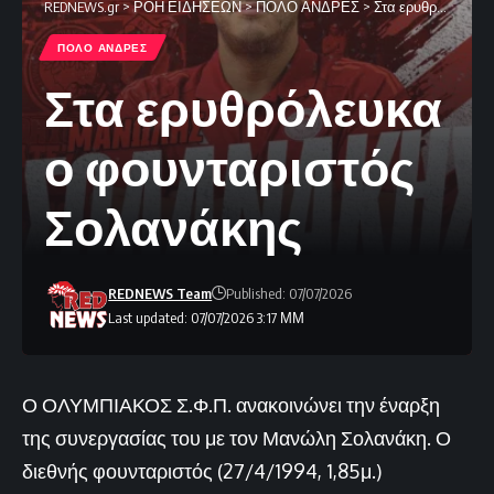
REDNEWS.gr
>
ΡΟΗ ΕΙΔΗΣΕΩΝ
>
ΠΟΛΟ ΑΝΔΡΕΣ
>
Στα ερυθρόλευκα ο φουνταριστός Σολανάκης
ΠΟΛΟ ΑΝΔΡΕΣ
Στα ερυθρόλευκα
ο φουνταριστός
Σολανάκης
REDNEWS Team
Published: 07/07/2026
Last updated: 07/07/2026 3:17 ΜΜ
Ο ΟΛΥΜΠΙΑΚΟΣ Σ.Φ.Π. ανακοινώνει την έναρξη
της συνεργασίας του με τον Μανώλη Σολανάκη. Ο
διεθνής φουνταριστός (27/4/1994, 1,85μ.)