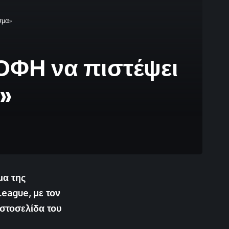
σμα»
 ΟΦΗ να πιστέψει
α»
μα της
League, με τον
στοσελίδα του