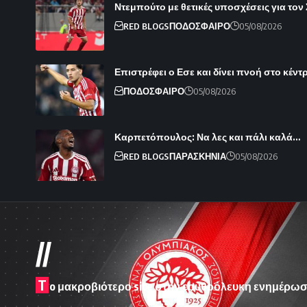
Ντεμπούτο με θετικές υποσχέσεις για τον
RED BLOGS
ΠΟΔΟΣΦΑΙΡΟ
05/08/2026
Επιστρέφει ο Εσε και δίνει πνοή στο κέντ
ΠΟΔΟΣΦΑΙΡΟ
05/08/2026
Καρπετόπουλος: Να λες και πάλι καλά…
RED BLOGS
ΠΑΡΑΣΚΗΝΙΑ
05/08/2026
//
T
o μακροβιότερο site στην ερυθρόλευκη ενημέρωσ