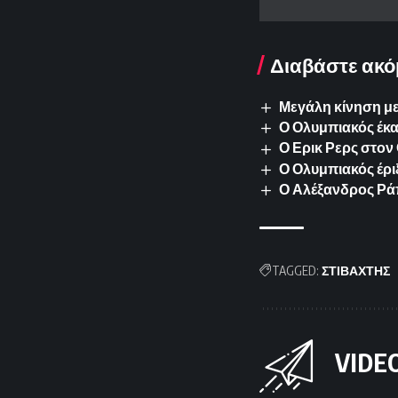
Διαβάστε ακό
Μεγάλη κίνηση με
Ο Ολυμπιακός έκ
Ο Ερικ Ρερς στον
Ο Ολυμπιακός έρι
Ο Αλέξανδρος Ρά
TAGGED:
ΣΤΙΒΑΧΤΗΣ
VIDE