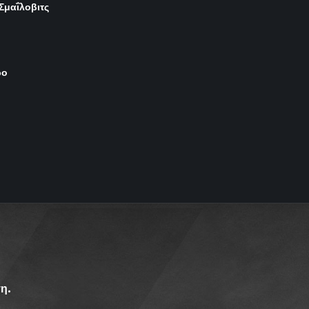
 Σμαΐλοβιτς
ρο
η.