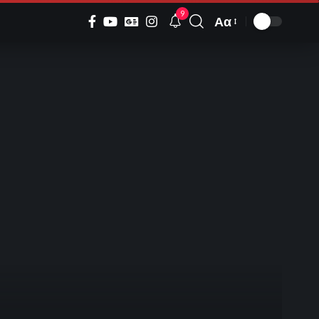
9
Αα
Font
Resizer