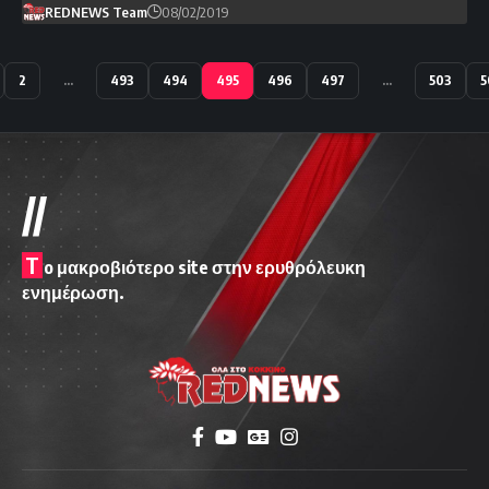
REDNEWS Team
08/02/2019
2
…
493
494
495
496
497
…
503
5
//
T
o μακροβιότερο site στην ερυθρόλευκη
ενημέρωση.