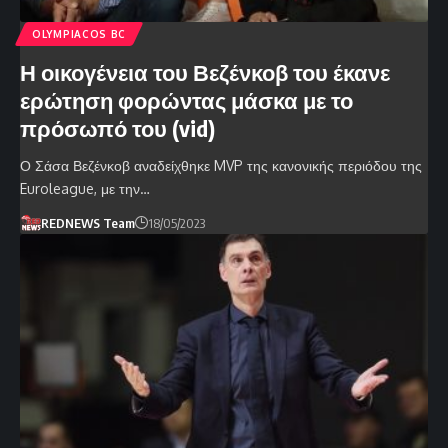
OLYMPIACOS BC
Η οικογένεια του Βεζένκοβ του έκανε
ερώτηση φορώντας μάσκα με το
πρόσωπό του (vid)
Ο Σάσα Βεζένκοβ αναδείχθηκε MVP της κανονικής περιόδου της
Euroleague, με την…
REDNEWS Team
18/05/2023