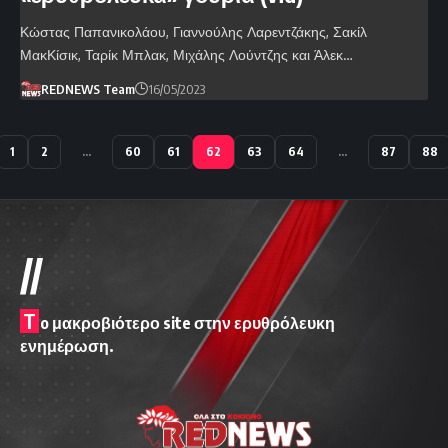
Κώστας Παπανικολάου, Γιαννούλης Λαρεντζάκης, Σακίλ
ΜακΚίσικ, Ταρίκ Μπλακ, Μιχάλης Λούντζης και Άλεκ…
REDNEWS Team
16/05/2023
1
2
…
60
61
62
63
64
…
87
88
//
T
o μακροβιότερο site στην ερυθρόλευκη
ενημέρωση.