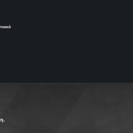
μπιακό
η.