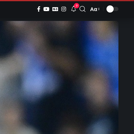
9
Αα
Font
Resizer