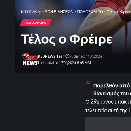
REDNEWS.gr
>
ΡΟΗ ΕΙΔΗΣΕΩΝ
>
ΠΟΔΟΣΦΑΙΡΟ
>
Τέλος ο Φρέιρ
ΠΟΔΟΣΦΑΙΡΟ
Τέλος ο Φρέιρε
REDNEWS Team
Published: 17/01/2024
Last updated: 17/01/2024 8:45 ΜΜ
Παρελθόν από 
δανεισμός του
Ο 29χρονος μπακ πρ
τελευταία αυτή της 