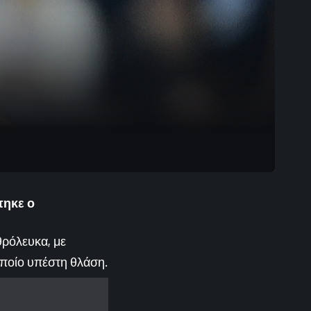
πηκε ο
θρόλευκα, με
οποίο υπέστη θλάση.