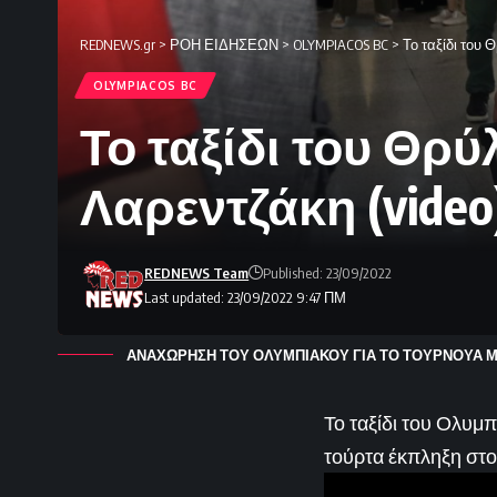
REDNEWS.gr
>
ΡΟΗ ΕΙΔΗΣΕΩΝ
>
OLYMPIACOS BC
>
Το ταξίδι του 
OLYMPIACOS BC
Το ταξίδι του Θρ
Λαρεντζάκη (video
REDNEWS Team
Published: 23/09/2022
Last updated: 23/09/2022 9:47 ΠΜ
ΑΝΑΧΩΡΗΣΗ ΤΟΥ ΟΛΥΜΠΙΑΚΟΥ ΓΙΑ ΤΟ ΤΟΥΡΝΟΥΑ ΜΠ
Το ταξίδι του Ολυμ
τούρτα έκπληξη στο