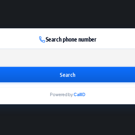
Search phone number
Search
Powered by
CallID