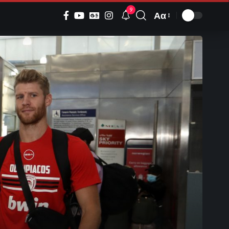
9
Αα
Font
Resizer