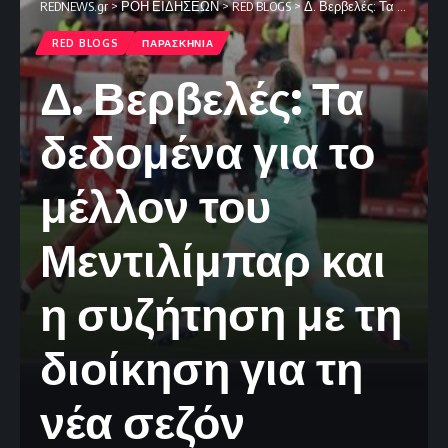
REDNEWS.gr
>
ΡΟΗ ΕΙΔΗΣΕΩΝ
>
RED BLOGS
>
Δ. Βερβελές: Τα δεδομένα για το μέλλον του Μεντιλίμπαρ και η συζήτηση με τη διοίκηση για τη νέα σεζόν
RED BLOGS
ΠΑΡΑΣΚΗΝΙΑ
Δ. Βερβελές: Τα
δεδομένα για το
μέλλον του
Μεντιλίμπαρ και
η συζήτηση με τη
διοίκηση για τη
νέα σεζόν