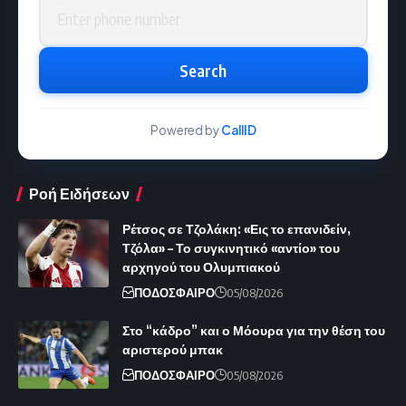
Phone number
Search
Powered by
CallID
Ροή Ειδήσεων
Ρέτσος σε Τζολάκη: «Εις το επανιδείν,
Τζόλα» – Το συγκινητικό «αντίο» του
αρχηγού του Ολυμπιακού
ΠΟΔΟΣΦΑΙΡΟ
05/08/2026
Στο “κάδρο” και ο Μόουρα για την θέση του
αριστερού μπακ
ΠΟΔΟΣΦΑΙΡΟ
05/08/2026