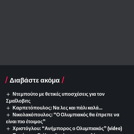
Διαβάστε ακόμα
Ντεμπούτο με θετικές υποσχέσεις για τον
Σμαΐλοβιτς
Καρπετόπουλος: Να λες και πάλι καλά…
Νικολακόπουλος: “Ο Ολυμπιακός θα έπρεπε να
είναι πιο έτοιμος”
Χριστόγλου: “Ανήμπορος ο Ολυμπιακός” (video)