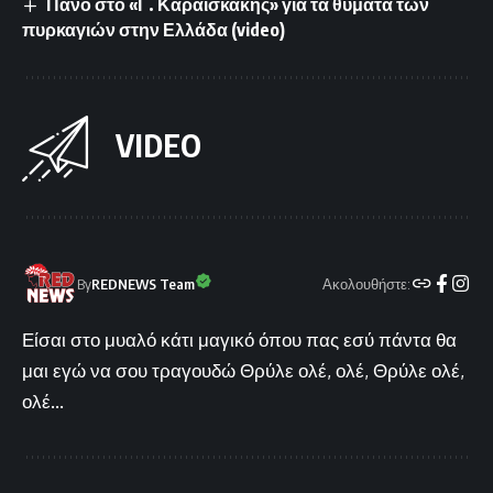
Πανό στο «Γ. Καραϊσκάκης» για τα θύματα των
πυρκαγιών στην Ελλάδα (video)
VIDEO
Ακολουθήστε:
By
REDNEWS Team
Είσαι στο μυαλό κάτι μαγικό όπου πας εσύ πάντα θα
μαι εγώ να σου τραγουδώ Θρύλε ολέ, ολέ, Θρύλε ολέ,
ολέ...