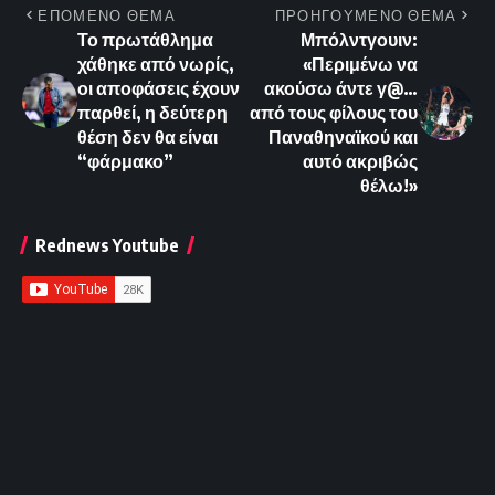
ΕΠΟΜΕΝΟ ΘΕΜΑ
ΠΡΟΗΓΟΥΜΕΝΟ ΘΕΜΑ
Το πρωτάθλημα
Μπόλντγουιν:
χάθηκε από νωρίς,
«Περιμένω να
οι αποφάσεις έχουν
ακούσω άντε γ@…
παρθεί, η δεύτερη
από τους φίλους του
θέση δεν θα είναι
Παναθηναϊκού και
“φάρμακο”
αυτό ακριβώς
θέλω!»
Rednews Youtube