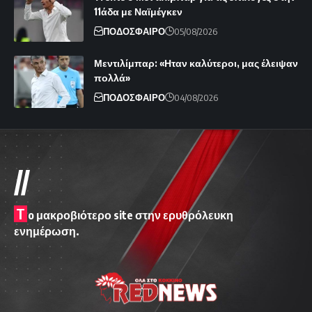
11άδα με Ναϊμέγκεν
ΠΟΔΟΣΦΑΙΡΟ
05/08/2026
Μεντιλίμπαρ: «Ηταν καλύτεροι, μας έλειψαν
πολλά»
ΠΟΔΟΣΦΑΙΡΟ
04/08/2026
//
T
o μακροβιότερο site στην ερυθρόλευκη
ενημέρωση.