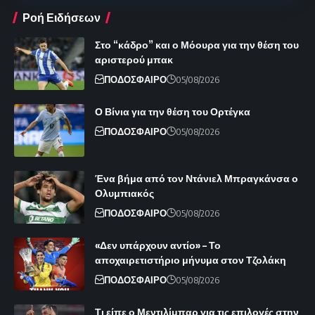
Ροή Ειδήσεων
Στο “κάδρο” και ο Μόουρα για την θέση του
αριστερού μπακ
ΠΟΔΟΣΦΑΙΡΟ
05/08/2026
Ο Βίνια για την θέση του Ορτέγκα
ΠΟΔΟΣΦΑΙΡΟ
05/08/2026
Ένα βήμα από τον Ντάνιελ Μπραγκάνσα ο
Ολυμπιακός
ΠΟΔΟΣΦΑΙΡΟ
05/08/2026
«Δεν υπάρχουν αντίο» – Το
αποχαιρετιστήριο μήνυμα στον Τζολάκη
ΠΟΔΟΣΦΑΙΡΟ
05/08/2026
Τι είπε ο Μεντιλίμπαρ για τις επιλογές στην