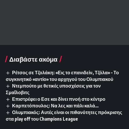
Διαβάστε ακόμα
Ρέτσος σε Τζολάκη: «Εις το επανιδείν, Τζόλα» – Το
συγκινητικό «αντίο» του αρχηγού του Ολυμπιακού
Ντεμπούτο με θετικές υποσχέσεις για τον
Σμαΐλοβιτς
Επιστρέφει ο Εσε και δίνει πνοή στο κέντρο
Καρπετόπουλος: Να λες και πάλι καλά…
Ολυμπιακός: Αυτές είναι οι πιθανότητες πρόκρισης
στα play off του Champions League