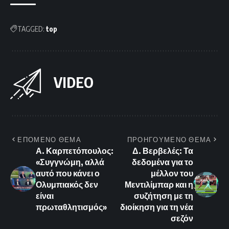
TAGGED:
top
VIDEO
ΕΠΟΜΕΝΟ ΘΕΜΑ
ΠΡΟΗΓΟΥΜΕΝΟ ΘΕΜΑ
Α. Καρπετόπουλος:
Δ. Βερβελές: Τα
«Συγγνώμη, αλλά
δεδομένα για το
αυτό που κάνει ο
μέλλον του
Ολυμπιακός δεν
Μεντιλίμπαρ και η
είναι
συζήτηση με τη
πρωταθλητισμός»
διοίκηση για τη νέα
σεζόν