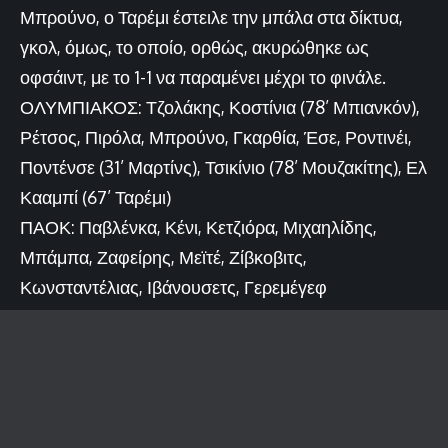
Μπρούνο, ο Ταρέμι έστειλε την μπάλα στα δίκτυα,
γκολ, όμως, το οποίο, ορθώς, ακυρώθηκε ως
οφσάιντ, με το 1-1 να παραμένει μέχρι το φινάλε.
ΟΛΥΜΠΙΑΚΟΣ: Τζολάκης, Κοστίνια (78’ Μπιανκόν),
Ρέτσος, Πιρόλα, Μπρούνο, Γκαρθία, Έσε, Ροντινέι,
Ποντένσε (31’ Μαρτίνς), Τσικίνιο (78’ Μουζακίτης), Ελ
Κααμπί (67’ Ταρέμι)
ΠΑΟΚ: Παβλένκα, Κένι, Κετζιόρα, Μιχαηλίδης,
Μπάμπα, Ζαφείρης, Μεϊτέ, Ζίβκοβιτς,
Κωνσταντέλιας, Ιβάνουσετς, Γερεμέγεφ