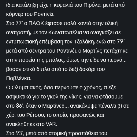
ίδια κατάληξη είχε η κεφαλιά του Πιρόλα, μετά από
κόρνερ του Ροντινέι.
Στο 77’ ο ΠΑΟΚ έφτασε πολύ κοντά στην ολική
ανατροπή, με τον Κωνσταντέλια να αναγκάζει σε
εντυπωσιακή επέμβαση τον Τζολάκη, ενώ στο 79΄
μετά από σέντρα του Ροντινέι, ο Μαρτίνς πετάχτηκε
στην πορεία της μπάλας, όμως την είδε να περνά…
βασανιστικά δίπλα από το δεξί δοκάρι του
Παβλένκα.
Ο Ολυμπιακός, όσο περνούσε ο χρόνος, πίεζε
ασφυκτικά για το γκολ της νίκης, για να φτάσουμε
στο 86’, όταν ο Μαρτίνεθ… ανακάλυψε πέναλτι (!) σε
χέρι του Ρέτσου, το οποίο, προφανώς και
ανακλήθηκε στο VAR.
Στο 93’, μετά από ατομική προσπάθεια του