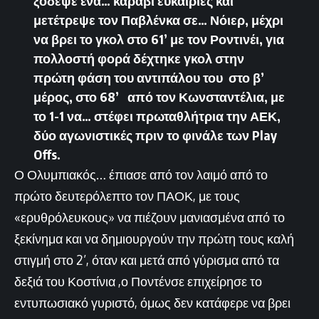
ξόδεψε ένα… καράβι ευκαιρίες και
μετέτρεψε τον Παβλένκα σε… Νόιερ, μέχρι
να βρει το γκολ στο 61’ με τον Ροντινέι, για
πολλοστή φορά δέχτηκε γκολ στην
πρώτη φάση του αντιπάλου του στο β’
μέρος, στο 68’ από τον Κωνσταντέλια, με
το 1-1 να… στέφει πρωταθλήτρια την ΑΕΚ,
δύο αγωνιστικές πριν το φινάλε των Play
Offs
.
Ο Ολυμπιακός… έπιασε από τον λαιμό από το
πρώτο δευτερόλεπτο τον ΠΑΟΚ, με τους
«ερυθρόλευκους» να πιέζουν μανιασμένα από το
ξεκίνημα και να δημιουργούν την πρώτη τους καλή
στιγμή στο 2’, όταν και μετά από γύρισμα από τα
δεξιά του Κοστίνια ,ο Ποντένσε επιχείρησε το
εντυπωσιακό γυριστό, όμως δεν κατάφερε να βρει