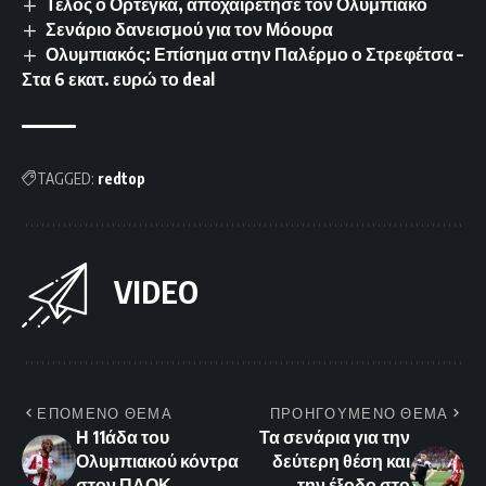
Τέλος ο Ορτέγκα, αποχαιρέτησε τον Ολυμπιακό
Σενάριο δανεισμού για τον Μόουρα
Ολυμπιακός: Επίσημα στην Παλέρμο ο Στρεφέτσα –
Στα 6 εκατ. ευρώ το deal
TAGGED:
redtop
VIDEO
ΕΠΟΜΕΝΟ ΘΕΜΑ
ΠΡΟΗΓΟΥΜΕΝΟ ΘΕΜΑ
Η 11άδα του
Τα σενάρια για την
Ολυμπιακού κόντρα
δεύτερη θέση και
στον ΠΑΟΚ
την έξοδο στο