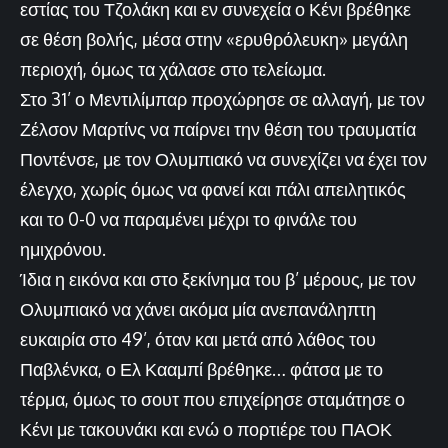
εστίας του Τζολάκη και εν συνεχεία ο Κένι βρέθηκε
σε θέση βολής, μέσα στην «ερυθρόλευκη» μεγάλη
περιοχή, όμως τα χάλασε στο τελείωμα.
Στο 31’ ο Μεντιλίμπαρ προχώρησε σε αλλαγή, με τον
Ζέλσον Μαρτίνς να παίρνει την θέση του τραυματία
Ποντένσε, με τον Ολυμπιακό να συνεχίζει να έχει τον
έλεγχο, χωρίς όμως να φανεί και πάλι απειλητικός
και το 0-0 να παραμένει μέχρι το φινάλε του
ημιχρόνου.
Ίδια η εικόνα και στο ξεκίνημα του β’ μέρους, με τον
Ολυμπιακό να χάνει ακόμα μία ανεπανάληπτη
ευκαιρία στο 49’, όταν και μετά από λάθος του
Παβλένκα, ο Ελ Κααμπί βρέθηκε… φάτσα με το
τέρμα, όμως το σουτ που επιχείρησε σταμάτησε ο
Κένι με τακουνάκι και ενώ ο πορτιέρε του ΠΑΟΚ