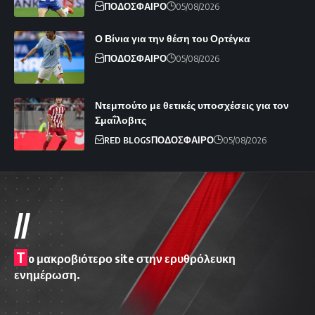
ΠΟΔΟΣΦΑΙΡΟ
05/08/2026
Ο Βίνια για την θέση του Ορτέγκα
ΠΟΔΟΣΦΑΙΡΟ
05/08/2026
Ντεμπούτο με θετικές υποσχέσεις για τον
Σμαΐλοβιτς
RED BLOGS
ΠΟΔΟΣΦΑΙΡΟ
05/08/2026
//
T
o μακροβιότερο site στην ερυθρόλευκη
ενημέρωση.