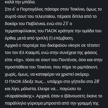
καλά την μπάλα.
Στο 6’ ο Πορτογάλος πάσαρε στον Τσικίνιο, όμως το
συρτό σουτ του τελευταίου, πέρασε δίπλα από το
δοκάρι του Παβλένκα, ενώ στο 23’ ο
τερματοφύλακας του ΠΑΟΚ κράτησε την ομάδα του
όρθια, μετά από τριπλή (!) επέμβαση.
Αρχικά ο πορτιέρε του δικέφαλου νίκησε σε τέτατετ
τον τον Ελ Κααμπί, ενώ στην συνέχεια της φάσεις
είπε «όχι», τόσο σε σουτ του Ποντένσε, όσο και στην
προσπάθεια του Τσικίνιο, που πήρε το ριμπάουντ,
χωρίς, όμως, να καταφέρει να χριστεί σκόρερ.
Ο ΠΑΟΚ έδειξε πως… υπάρχει στο γήπεδο στο 28’
και λίγο, μάλιστα, έλειψε να… παγώσει το
«Καραϊσκάκης». Αρχικά, όταν ο Ιβάνουσετς έκανε το
παράλληλο γύρισμα μπροστά από την γραμμή της