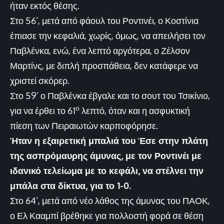
ήταν εκτός θέσης.
Στο 56’, μετά από φάουλ του Ροντινέι, ο Κοστίνια
έπιασε την κεφαλιά, χωρίς, όμως, να απειλήσει τον
Παβλένκα, ενώ, ένα λεπτό αργότερα, ο Ζέλσον
Μαρτίνς, με διπλή προσπάθεια, δεν κατάφερε να
χριστεί σκόρερ.
Στο 59’ ο Παβλένκα έβγαλε και το σουτ του Τσικίνιο,
ο
για να έρθει το 61
λεπτό, όταν και η ασφυκτική
πίεση των Πειραιωτών καρποφόρησε.
Ήταν η εξαιρετική μπαλιά του Έσε στην πλάτη
της ασπρόμαυρης άμυνας, με τον Ροντινέι με
ιδανικό τελείωμα με το κεφάλι, να στέλνει την
μπάλα στα δίκτυα, για το 1-0.
Στο 64’, μετά από νέο λάθος της άμυνας του ΠΑΟΚ,
ο Ελ Κααμπί βρέθηκε για πολλοστή φορά σε θέση