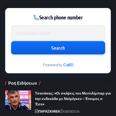
Search phone number
Phone number
Search
Powered by
CallID
Ροή Ειδήσεων
Τσανάκας: «Οι σκέψεις του Μεντιλίμπαρ για
την ενδεκάδα με Ναϊμέγκεν – Έτοιμος ο
Έσε»
ΠΑΡΑΣΚΗΝΙΑ
08/08/2026